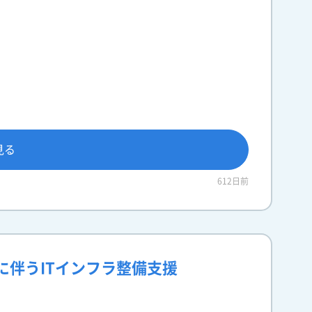
見る
612日前
に伴うITインフラ整備支援