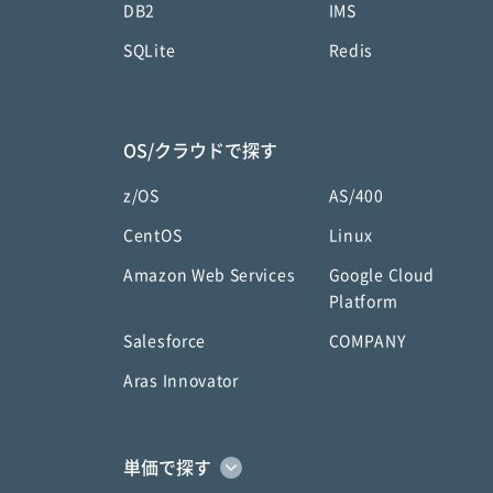
DB2
IMS
SQLite
Redis
OS/クラウドで探す
z/OS
AS/400
CentOS
Linux
Amazon Web Services
Google Cloud
Platform
Salesforce
COMPANY
Aras Innovator
単価で探す