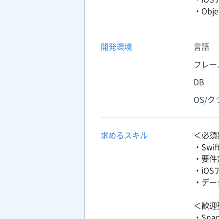
・Obj
開発環境
言語
フレー
DB
OS/
求めるスキル
＜必須
・Sw
・要件
・iO
・デー
＜歓迎
・Sna