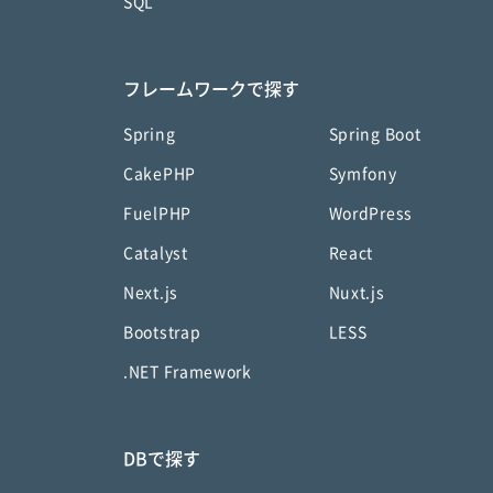
SQL
フレームワークで探す
Spring
Spring Boot
CakePHP
Symfony
FuelPHP
WordPress
Catalyst
React
Next.js
Nuxt.js
Bootstrap
LESS
.NET Framework
DBで探す