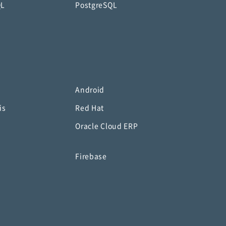
QL
PostgreSQL
Android
is
Red Hat
Oracle Cloud ERP
o
Firebase