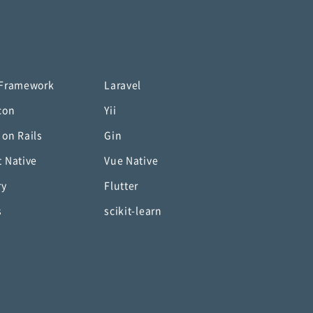
 Framework
Laravel
con
Yii
 on Rails
Gin
t Native
Vue Native
ry
Flutter
s
scikit-learn