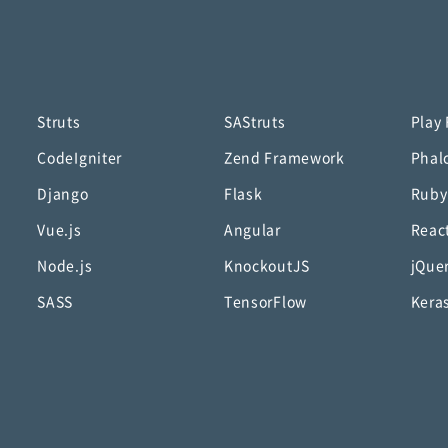
Struts
SAStruts
Play
CodeIgniter
Zend Framework
Phal
Django
Flask
Ruby
Vue.js
Angular
Reac
Node.js
KnockoutJS
jQue
SASS
TensorFlow
Kera