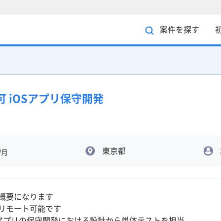
案件を探す
可 iOSアプリ保守開発
東京都
/月
概要になります
リモート可能です
Sアプリの保守開発における設計から単体テストを担当