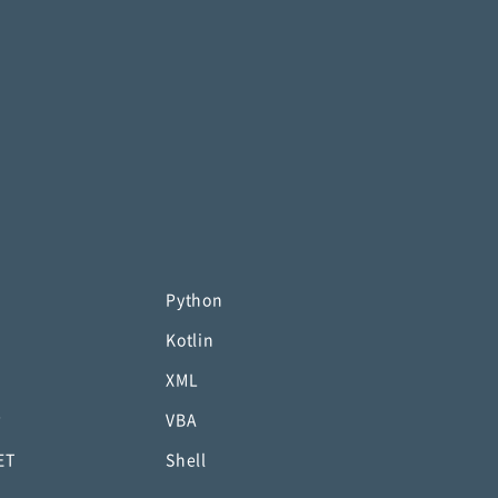
Python
Kotlin
XML
P
VBA
ET
Shell