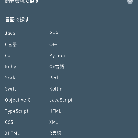
開発環境で探す
言語で探す
Java
PHP
C言語
C++
C#
Python
Ruby
Go言語
Scala
Perl
Swift
Kotlin
Objective-C
JavaScript
TypeScript
HTML
CSS
XML
XHTML
R言語