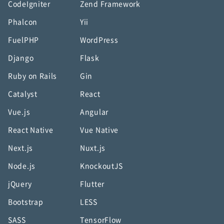
CodeIgniter
Zend Framework
Phalcon
Yii
FuelPHP
WordPress
Django
Flask
Ruby on Rails
Gin
Catalyst
React
Vue.js
Angular
React Native
Vue Native
Next.js
Nuxt.js
Node.js
KnockoutJS
jQuery
Flutter
Bootstrap
LESS
SASS
TensorFlow