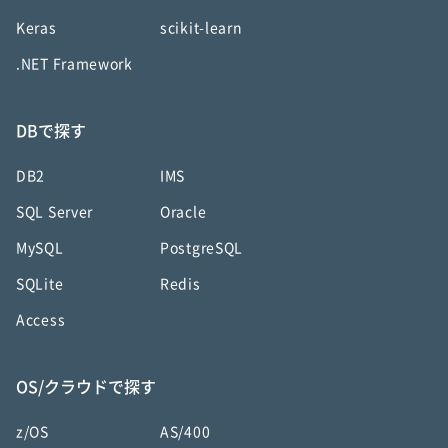
Keras
scikit-learn
.NET Framework
DBで探す
DB2
IMS
SQL Server
Oracle
MySQL
PostgreSQL
SQLite
Redis
Access
OS/クラウドで探す
z/OS
AS/400