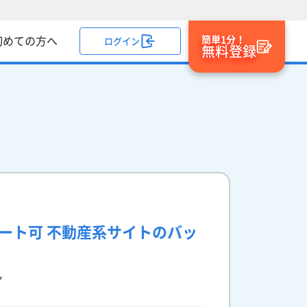
簡単1分！
初めての方へ
ログイン
無料登録
モート可 不動産系サイトのバッ
ア