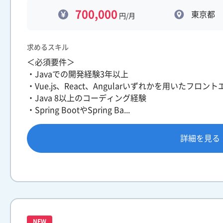
700,000
東京都
円/月
求めるスキル
＜必須要件＞
・Javaでの開発経験3年以上
・Vue.js、React、Angularいずれかを用いたフロ
・Java 8以上のコーディング経験
・Spring BootやSpring Ba...
詳細を見る
NEW