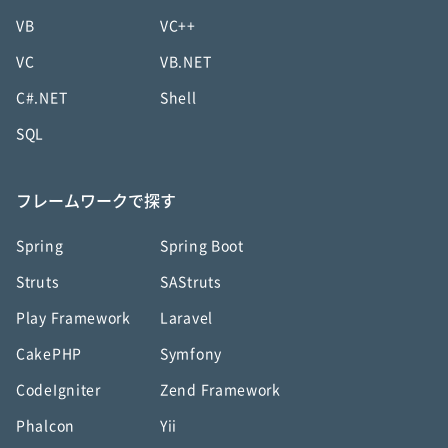
VB
VC++
VC
VB.NET
C#.NET
Shell
SQL
フレームワークで探す
Spring
Spring Boot
Struts
SAStruts
Play Framework
Laravel
CakePHP
Symfony
CodeIgniter
Zend Framework
Phalcon
Yii