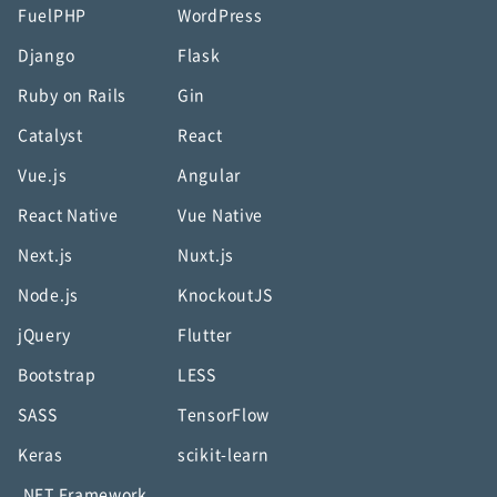
FuelPHP
WordPress
Django
Flask
Ruby on Rails
Gin
Catalyst
React
Vue.js
Angular
React Native
Vue Native
Next.js
Nuxt.js
Node.js
KnockoutJS
jQuery
Flutter
Bootstrap
LESS
SASS
TensorFlow
Keras
scikit-learn
.NET Framework