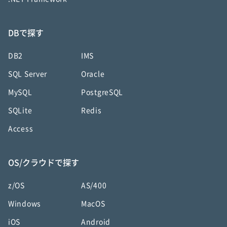
DBで探す
DB2
IMS
SQL Server
Oracle
MySQL
PostgreSQL
SQLite
Redis
Access
OS/クラウドで探す
z/OS
AS/400
Windows
MacOS
iOS
Android