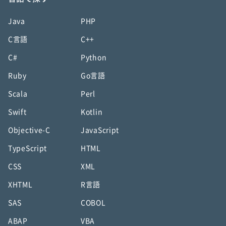
Java
PHP
C言語
C++
C#
Python
Ruby
Go言語
Scala
Perl
Swift
Kotlin
Objective-C
JavaScript
TypeScript
HTML
CSS
XML
XHTML
R言語
SAS
COBOL
ABAP
VBA