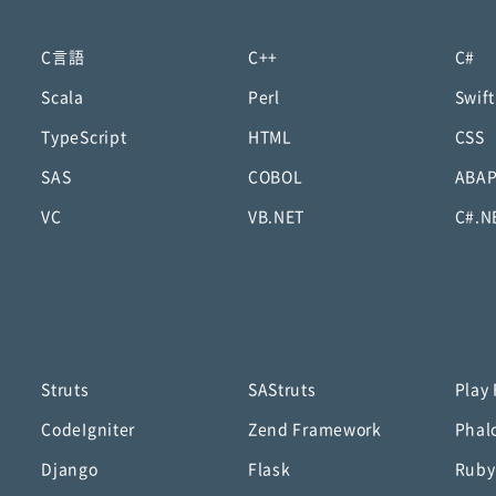
C言語
C++
C#
Scala
Perl
Swift
TypeScript
HTML
CSS
SAS
COBOL
ABA
VC
VB.NET
C#.N
Struts
SAStruts
Play
CodeIgniter
Zend Framework
Phal
Django
Flask
Ruby