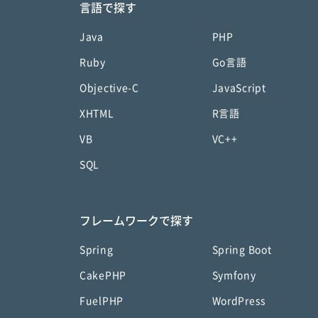
言語で探す
Java
PHP
Ruby
Go言語
Objective-C
JavaScript
XHTML
R言語
VB
VC++
SQL
フレームワークで探す
Spring
Spring Boot
CakePHP
Symfony
FuelPHP
WordPress