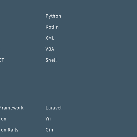
Python
Kotlin
XML
P
VBA
ET
Shell
 Framework
Laravel
con
Yii
 on Rails
Gin