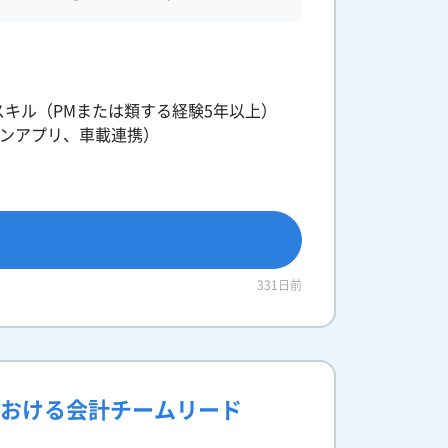
スキル（PMまたは類する経験5年以上）
ォンアプリ、車載連携）
331日前
における会計チームリード