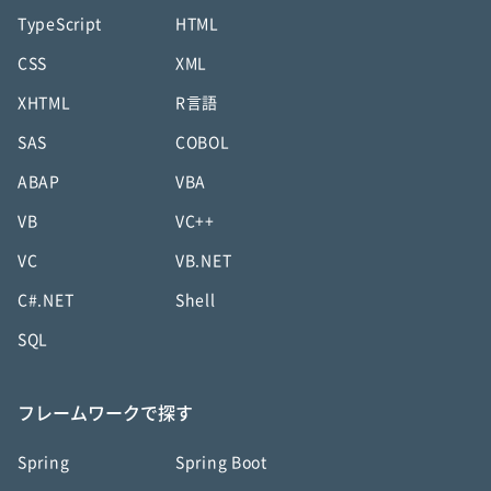
TypeScript
HTML
CSS
XML
XHTML
R言語
SAS
COBOL
ABAP
VBA
VB
VC++
VC
VB.NET
C#.NET
Shell
SQL
フレームワークで探す
Spring
Spring Boot