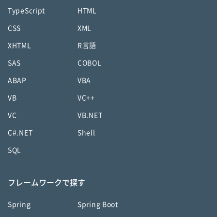
TypeScript
HTML
CSS
XML
XHTML
R言語
SAS
COBOL
ABAP
VBA
VB
VC++
VC
VB.NET
C#.NET
Shell
SQL
フレームワークで探す
Spring
Spring Boot