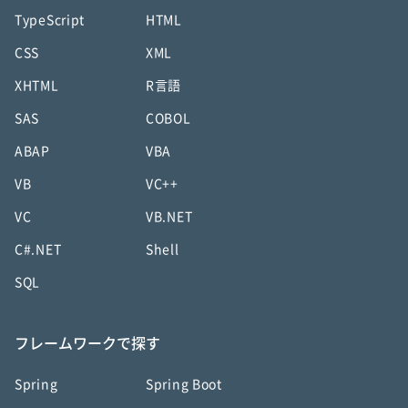
TypeScript
HTML
CSS
XML
XHTML
R言語
SAS
COBOL
ABAP
VBA
VB
VC++
VC
VB.NET
C#.NET
Shell
SQL
フレームワークで探す
Spring
Spring Boot