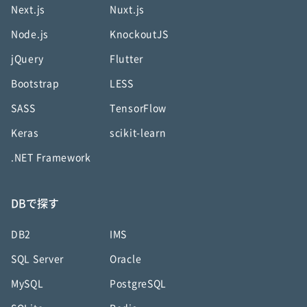
Next.js
Nuxt.js
Node.js
KnockoutJS
jQuery
Flutter
Bootstrap
LESS
SASS
TensorFlow
Keras
scikit-learn
.NET Framework
DBで探す
DB2
IMS
SQL Server
Oracle
MySQL
PostgreSQL