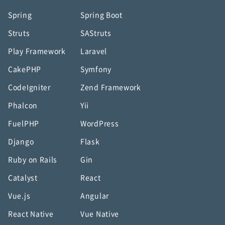
Spring
Spring Boot
Struts
SAStruts
Play Framework
Laravel
CakePHP
Symfony
CodeIgniter
Zend Framework
Phalcon
Yii
FuelPHP
WordPress
Django
Flask
Ruby on Rails
Gin
Catalyst
React
Vue.js
Angular
React Native
Vue Native