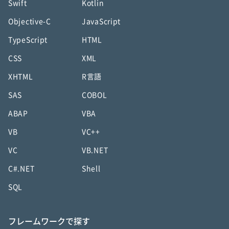
Swift
Kotlin
Objective-C
JavaScript
TypeScript
HTML
CSS
XML
XHTML
R言語
SAS
COBOL
ABAP
VBA
VB
VC++
VC
VB.NET
C#.NET
Shell
SQL
フレームワークで探す