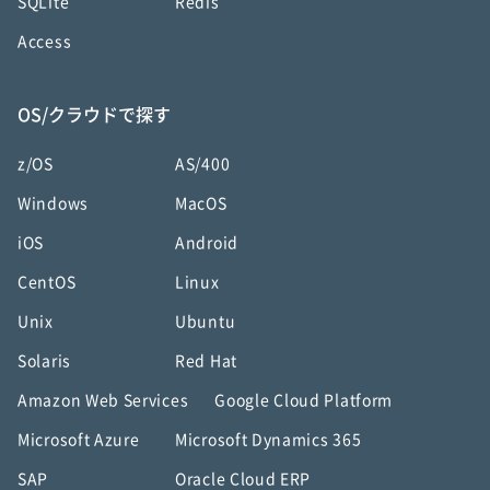
SQLite
Redis
Access
OS/クラウドで探す
z/OS
AS/400
Windows
MacOS
iOS
Android
CentOS
Linux
Unix
Ubuntu
Solaris
Red Hat
Amazon Web Services
Google Cloud Platform
Microsoft Azure
Microsoft Dynamics 365
SAP
Oracle Cloud ERP