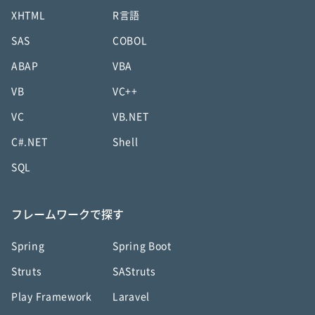
XHTML
R言語
SAS
COBOL
ABAP
VBA
VB
VC++
VC
VB.NET
C#.NET
Shell
SQL
フレームワークで探す
Spring
Spring Boot
Struts
SAStruts
Play Framework
Laravel