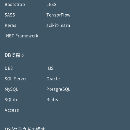
Bootstrap
LESS
SASS
TensorFlow
Keras
scikit-learn
.NET Framework
DBで探す
DB2
IMS
SQL Server
Oracle
MySQL
PostgreSQL
SQLite
Redis
Access
OS/クラウドで探す