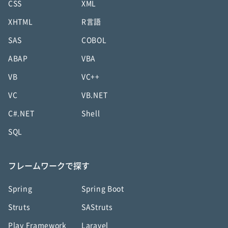
CSS
XML
XHTML
R言語
SAS
COBOL
ABAP
VBA
VB
VC++
VC
VB.NET
C#.NET
Shell
SQL
フレームワークで探す
Spring
Spring Boot
Struts
SAStruts
Play Framework
Laravel