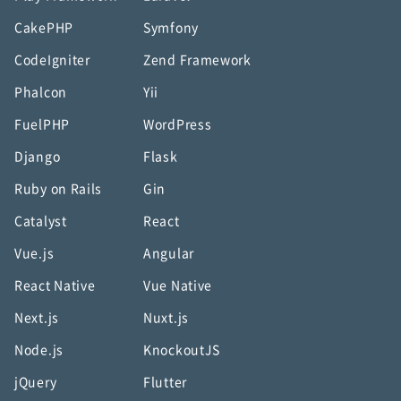
CakePHP
Symfony
CodeIgniter
Zend Framework
Phalcon
Yii
FuelPHP
WordPress
Django
Flask
Ruby on Rails
Gin
Catalyst
React
Vue.js
Angular
React Native
Vue Native
Next.js
Nuxt.js
Node.js
KnockoutJS
jQuery
Flutter