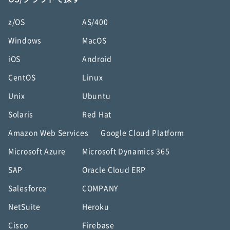
z/OS
AS/400
Windows
MacOS
iOS
Android
CentOS
Linux
Unix
Ubuntu
Solaris
Red Hat
Amazon Web Services
Google Cloud Platform
Microsoft Azure
Microsoft Dynamics 365
SAP
Oracle Cloud ERP
Salesforce
COMPANY
NetSuite
Heroku
Cisco
Firebase