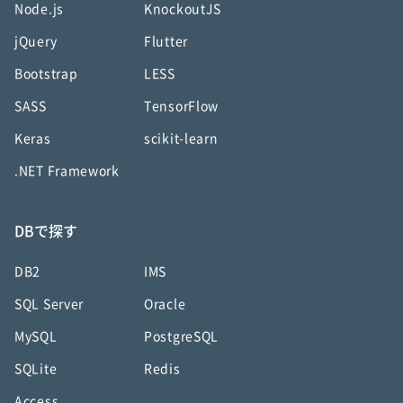
Node.js
KnockoutJS
jQuery
Flutter
Bootstrap
LESS
SASS
TensorFlow
Keras
scikit-learn
.NET Framework
DBで探す
DB2
IMS
SQL Server
Oracle
MySQL
PostgreSQL
SQLite
Redis
Access