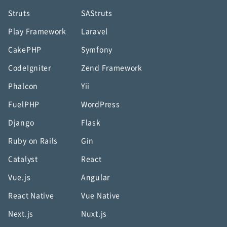
Struts
SAStruts
Play Framework
Laravel
CakePHP
Symfony
CodeIgniter
Zend Framework
Phalcon
Yii
FuelPHP
WordPress
Django
Flask
Ruby on Rails
Gin
Catalyst
React
Vue.js
Angular
React Native
Vue Native
Next.js
Nuxt.js