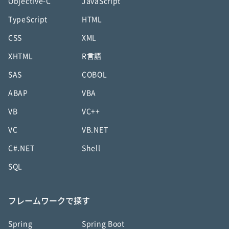
Objective-C
JavaScript
TypeScript
HTML
CSS
XML
XHTML
R言語
SAS
COBOL
ABAP
VBA
VB
VC++
VC
VB.NET
C#.NET
Shell
SQL
フレームワークで探す
Spring
Spring Boot