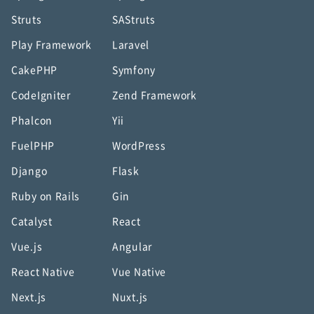
Struts
SAStruts
Play Framework
Laravel
CakePHP
Symfony
CodeIgniter
Zend Framework
Phalcon
Yii
FuelPHP
WordPress
Django
Flask
Ruby on Rails
Gin
Catalyst
React
Vue.js
Angular
React Native
Vue Native
Next.js
Nuxt.js