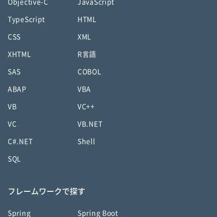
Objective-C
JavaScript
TypeScript
HTML
CSS
XML
XHTML
R言語
SAS
COBOL
ABAP
VBA
VB
VC++
VC
VB.NET
C#.NET
Shell
SQL
フレームワークで探す
Spring
Spring Boot