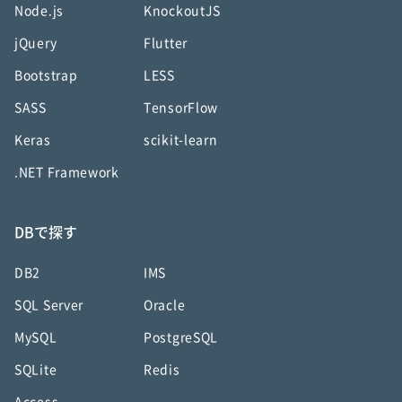
Node.js
KnockoutJS
jQuery
Flutter
Bootstrap
LESS
SASS
TensorFlow
Keras
scikit-learn
.NET Framework
DBで探す
DB2
IMS
SQL Server
Oracle
MySQL
PostgreSQL
SQLite
Redis