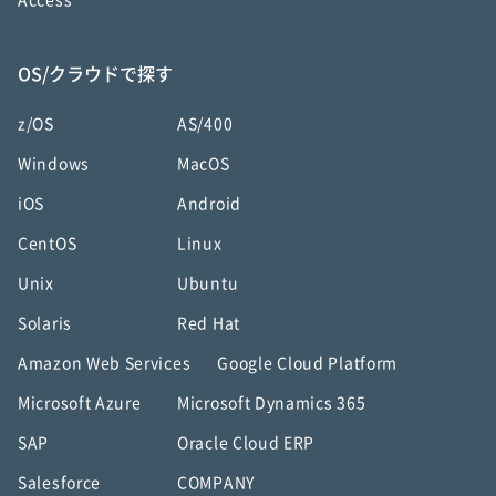
Access
OS/クラウドで探す
z/OS
AS/400
Windows
MacOS
iOS
Android
CentOS
Linux
Unix
Ubuntu
Solaris
Red Hat
Amazon Web Services
Google Cloud Platform
Microsoft Azure
Microsoft Dynamics 365
SAP
Oracle Cloud ERP
Salesforce
COMPANY