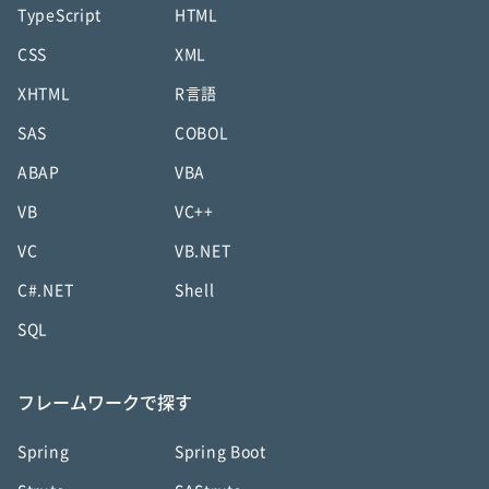
TypeScript
HTML
CSS
XML
XHTML
R言語
SAS
COBOL
ABAP
VBA
VB
VC++
VC
VB.NET
C#.NET
Shell
SQL
フレームワークで探す
Spring
Spring Boot