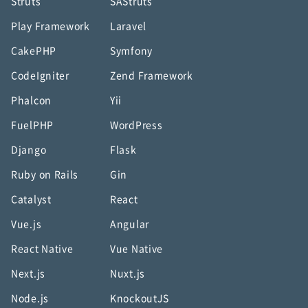
Struts
SAStruts
Play Framework
Laravel
CakePHP
Symfony
CodeIgniter
Zend Framework
Phalcon
Yii
FuelPHP
WordPress
Django
Flask
Ruby on Rails
Gin
Catalyst
React
Vue.js
Angular
React Native
Vue Native
Next.js
Nuxt.js
Node.js
KnockoutJS