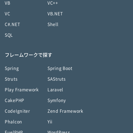
VB
VC++
VC
VB.NET
C#.NET
Shell
SQL
フレームワークで探す
Spring
Spring Boot
Struts
SAStruts
Play Framework
Laravel
CakePHP
Symfony
CodeIgniter
Zend Framework
Phalcon
Yii
FuelPHP
WordPress