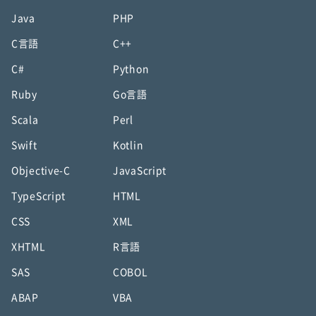
Java
PHP
C言語
C++
C#
Python
Ruby
Go言語
Scala
Perl
Swift
Kotlin
Objective-C
JavaScript
TypeScript
HTML
CSS
XML
XHTML
R言語
SAS
COBOL
ABAP
VBA