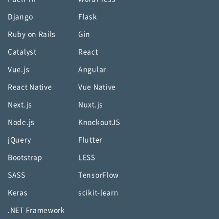
Django
Flask
Ruby on Rails
Gin
Catalyst
React
Vue.js
Angular
React Native
Vue Native
Next.js
Nuxt.js
Node.js
KnockoutJS
jQuery
Flutter
Bootstrap
LESS
SASS
TensorFlow
Keras
scikit-learn
.NET Framework