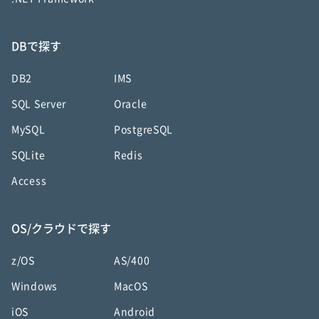
DBで探す
DB2
IMS
SQL Server
Oracle
MySQL
PostgreSQL
SQLite
Redis
Access
OS/クラウドで探す
z/OS
AS/400
Windows
MacOS
iOS
Android