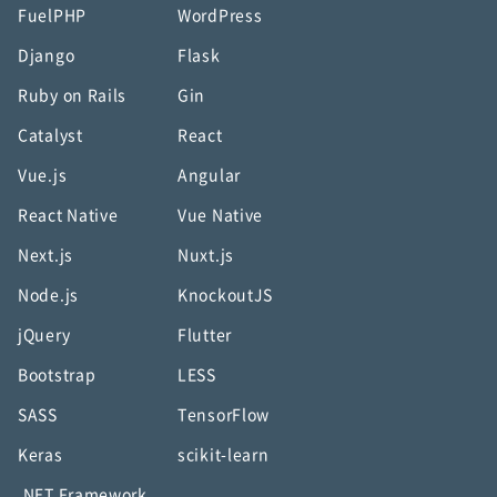
FuelPHP
WordPress
Django
Flask
Ruby on Rails
Gin
Catalyst
React
Vue.js
Angular
React Native
Vue Native
Next.js
Nuxt.js
Node.js
KnockoutJS
jQuery
Flutter
Bootstrap
LESS
SASS
TensorFlow
Keras
scikit-learn
.NET Framework