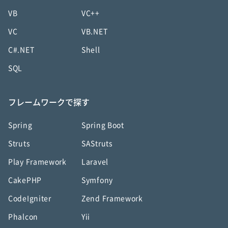
VB
VC++
VC
VB.NET
C#.NET
Shell
SQL
フレームワークで探す
Spring
Spring Boot
Struts
SAStruts
Play Framework
Laravel
CakePHP
Symfony
CodeIgniter
Zend Framework
Phalcon
Yii