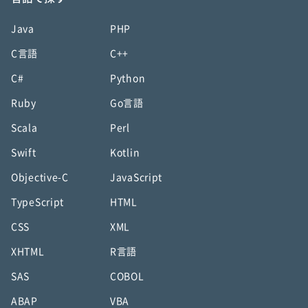
Java
PHP
C言語
C++
C#
Python
Ruby
Go言語
Scala
Perl
Swift
Kotlin
Objective-C
JavaScript
TypeScript
HTML
CSS
XML
XHTML
R言語
SAS
COBOL
ABAP
VBA