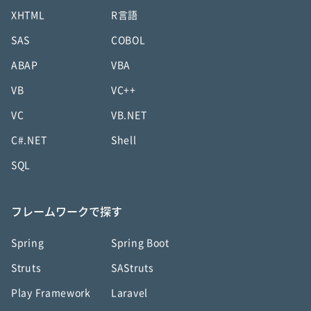
XHTML
R言語
SAS
COBOL
ABAP
VBA
VB
VC++
VC
VB.NET
C#.NET
Shell
SQL
フレームワークで探す
Spring
Spring Boot
Struts
SAStruts
Play Framework
Laravel