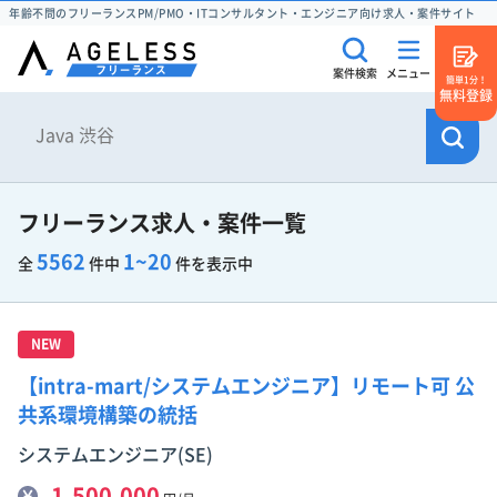
年齢不問のフリーランスPM/PMO・ITコンサルタント・エンジニア向け求人・案件サイト
案件検索
メニュー
簡単1分！
無料登録
フリーランス求人・案件一覧
5562
1~20
全
件中
件を表示中
NEW
【intra-mart/システムエンジニア】リモート可 公
共系環境構築の統括
システムエンジニア(SE)
1,500,000