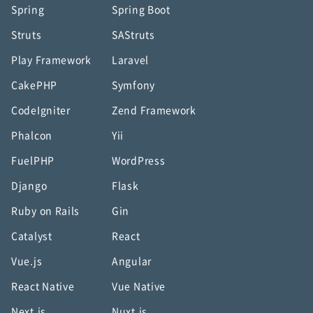
Spring
Spring Boot
Struts
SAStruts
Play Framework
Laravel
CakePHP
Symfony
CodeIgniter
Zend Framework
Phalcon
Yii
FuelPHP
WordPress
Django
Flask
Ruby on Rails
Gin
Catalyst
React
Vue.js
Angular
React Native
Vue Native
Next.js
Nuxt.js