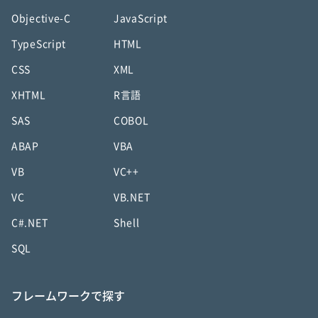
Objective-C
JavaScript
TypeScript
HTML
CSS
XML
XHTML
R言語
SAS
COBOL
ABAP
VBA
VB
VC++
VC
VB.NET
C#.NET
Shell
SQL
フレームワークで探す