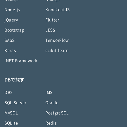
Node.js
KnockoutJS
jQuery
Flutter
Bootstrap
LESS
SASS
TensorFlow
Keras
scikit-learn
.NET Framework
DBで探す
DB2
IMS
SQL Server
Oracle
MySQL
PostgreSQL
SQLite
Redis