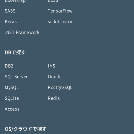
SASS
TensorFlow
Keras
scikit-learn
.NET Framework
DBで探す
DB2
IMS
SQL Server
Oracle
MySQL
PostgreSQL
SQLite
Redis
Access
OS/クラウドで探す