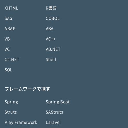
XHTML
R言語
SAS
COBOL
ABAP
VBA
VB
VC++
VC
VB.NET
C#.NET
Shell
SQL
フレームワークで探す
Spring
Spring Boot
Struts
SAStruts
Play Framework
Laravel