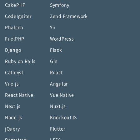
CakePHP
Symfony
CodeIgniter
Zend Framework
Phalcon
Yii
FuelPHP
WordPress
Django
Flask
Ruby on Rails
Gin
Catalyst
React
Vue.js
Angular
React Native
Vue Native
Next.js
Nuxt.js
Node.js
KnockoutJS
jQuery
Flutter
Bootstrap
LESS