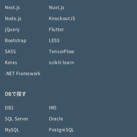
Next.js
Nuxt.js
Node.js
KnockoutJS
jQuery
Flutter
Bootstrap
LESS
SASS
TensorFlow
Keras
scikit-learn
.NET Framework
DBで探す
DB2
IMS
SQL Server
Oracle
MySQL
PostgreSQL