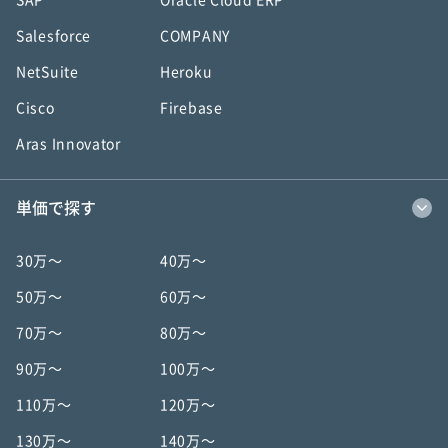
SAP
Oracle Cloud ERP
Salesforce
COMPANY
NetSuite
Heroku
Cisco
Firebase
Aras Innovator
単価で探す
30万〜
40万〜
50万〜
60万〜
70万〜
80万〜
90万〜
100万〜
110万〜
120万〜
130万〜
140万〜