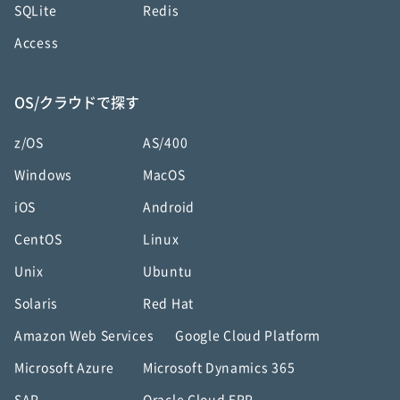
SQLite
Redis
Access
OS/クラウドで探す
z/OS
AS/400
Windows
MacOS
iOS
Android
CentOS
Linux
Unix
Ubuntu
Solaris
Red Hat
Amazon Web Services
Google Cloud Platform
Microsoft Azure
Microsoft Dynamics 365