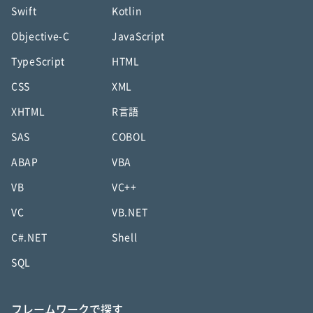
Swift
Kotlin
Objective-C
JavaScript
TypeScript
HTML
CSS
XML
XHTML
R言語
SAS
COBOL
ABAP
VBA
VB
VC++
VC
VB.NET
C#.NET
Shell
SQL
フレームワークで探す