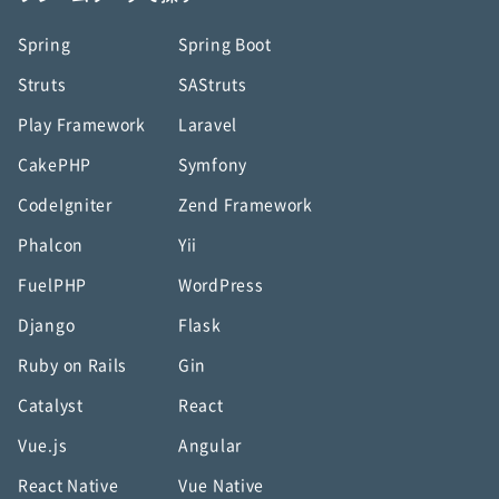
Spring
Spring Boot
Struts
SAStruts
Play Framework
Laravel
CakePHP
Symfony
CodeIgniter
Zend Framework
Phalcon
Yii
FuelPHP
WordPress
Django
Flask
Ruby on Rails
Gin
Catalyst
React
Vue.js
Angular
React Native
Vue Native