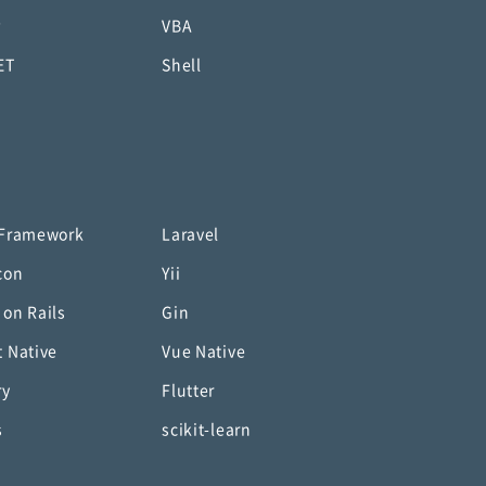
P
VBA
ET
Shell
 Framework
Laravel
con
Yii
 on Rails
Gin
t Native
Vue Native
ry
Flutter
s
scikit-learn