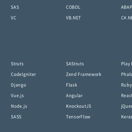
SAS
COBOL
ABA
VC
VB.NET
C#.N
Struts
SAStruts
Play
CodeIgniter
Zend Framework
Phal
Django
Flask
Ruby
Vue.js
Angular
Reac
Node.js
KnockoutJS
jQue
SASS
TensorFlow
Kera