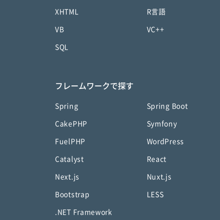
XHTML
R言語
VB
VC++
SQL
フレームワークで探す
Spring
Spring Boot
CakePHP
Symfony
FuelPHP
WordPress
Catalyst
React
Next.js
Nuxt.js
Bootstrap
LESS
.NET Framework