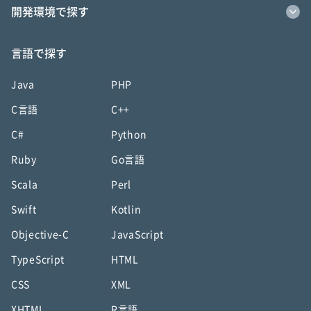
開発環境で探す
言語で探す
Java
PHP
C言語
C++
C#
Python
Ruby
Go言語
Scala
Perl
Swift
Kotlin
Objective-C
JavaScript
TypeScript
HTML
CSS
XML
XHTML
R言語