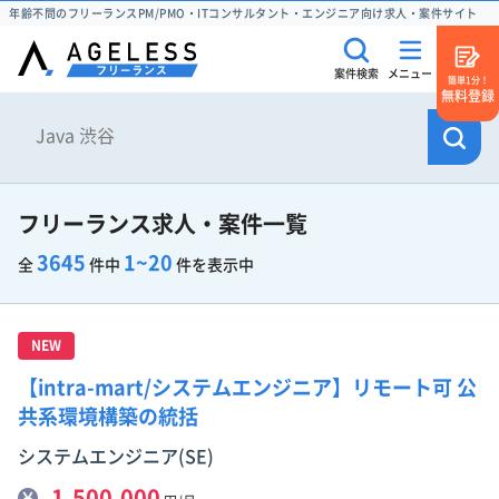
年齢不問のフリーランスPM/PMO・ITコンサルタント・エンジニア向け求人・案件サイト
案件検索
メニュー
簡単1分！
無料登録
フリーランス求人・案件一覧
3645
1~20
全
件中
件を表示中
NEW
【intra-mart/システムエンジニア】リモート可 公
共系環境構築の統括
システムエンジニア(SE)
1,500,000