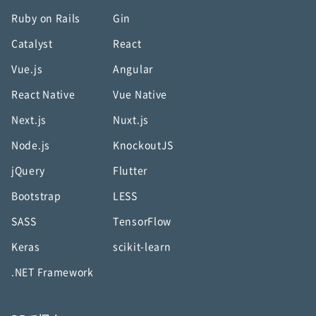
Ruby on Rails
Gin
Catalyst
React
Vue.js
Angular
React Native
Vue Native
Next.js
Nuxt.js
Node.js
KnockoutJS
jQuery
Flutter
Bootstrap
LESS
SASS
TensorFlow
Keras
scikit-learn
.NET Framework