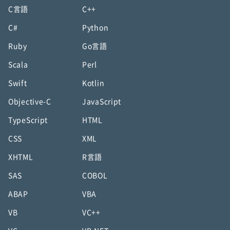
C言語
C++
C#
Python
Ruby
Go言語
Scala
Perl
Swift
Kotlin
Objective-C
JavaScript
TypeScript
HTML
CSS
XML
XHTML
R言語
SAS
COBOL
ABAP
VBA
VB
VC++