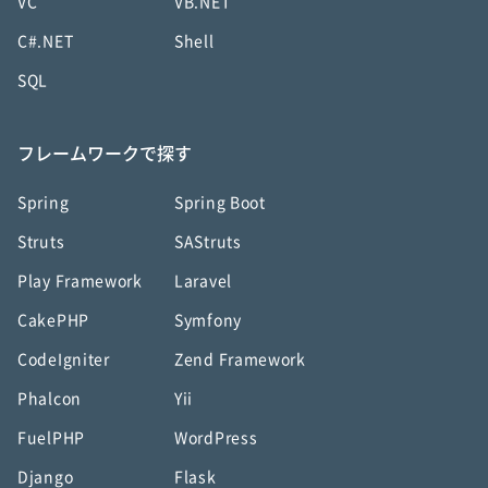
VC
VB.NET
C#.NET
Shell
SQL
フレームワークで探す
Spring
Spring Boot
Struts
SAStruts
Play Framework
Laravel
CakePHP
Symfony
CodeIgniter
Zend Framework
Phalcon
Yii
FuelPHP
WordPress
Django
Flask