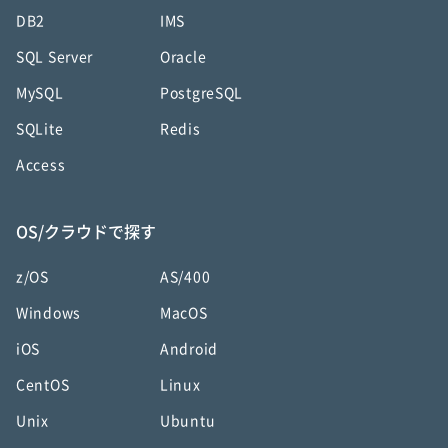
DB2
IMS
SQL Server
Oracle
MySQL
PostgreSQL
SQLite
Redis
Access
OS/クラウドで探す
z/OS
AS/400
Windows
MacOS
iOS
Android
CentOS
Linux
Unix
Ubuntu