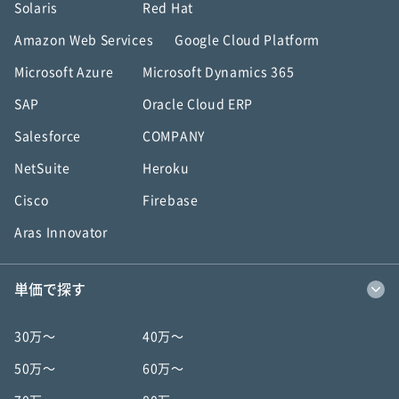
Solaris
Red Hat
Amazon Web Services
Google Cloud Platform
Microsoft Azure
Microsoft Dynamics 365
SAP
Oracle Cloud ERP
Salesforce
COMPANY
NetSuite
Heroku
Cisco
Firebase
Aras Innovator
単価で探す
30万〜
40万〜
50万〜
60万〜