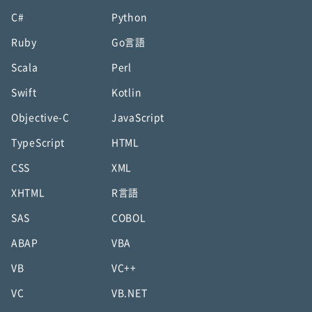
C#
Python
Ruby
Go言語
Scala
Perl
Swift
Kotlin
Objective-C
JavaScript
TypeScript
HTML
CSS
XML
XHTML
R言語
SAS
COBOL
ABAP
VBA
VB
VC++
VC
VB.NET