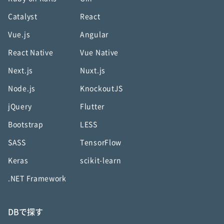
Catalyst
React
Vue.js
Angular
React Native
Vue Native
Next.js
Nuxt.js
Node.js
KnockoutJS
jQuery
Flutter
Bootstrap
LESS
SASS
TensorFlow
Keras
scikit-learn
.NET Framework
DBで探す