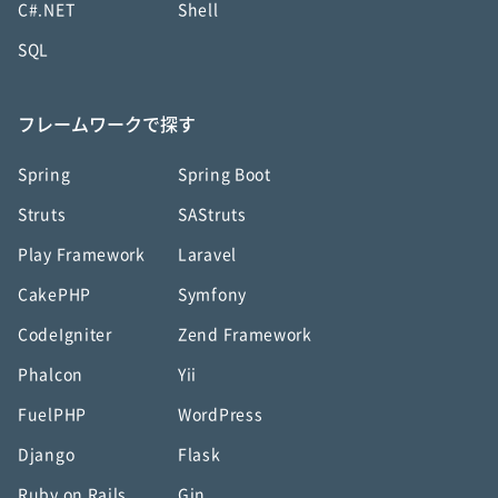
C#.NET
Shell
SQL
フレームワークで探す
Spring
Spring Boot
Struts
SAStruts
Play Framework
Laravel
CakePHP
Symfony
CodeIgniter
Zend Framework
Phalcon
Yii
FuelPHP
WordPress
Django
Flask
Ruby on Rails
Gin