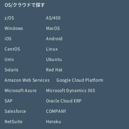
OS/クラウドで探す
z/OS
AS/400
Windows
MacOS
iOS
Android
CentOS
Linux
Unix
Ubuntu
Solaris
Red Hat
Amazon Web Services
Google Cloud Platform
Microsoft Azure
Microsoft Dynamics 365
SAP
Oracle Cloud ERP
Salesforce
COMPANY
NetSuite
Heroku