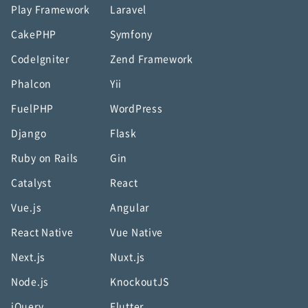
Play Framework
Laravel
CakePHP
Symfony
CodeIgniter
Zend Framework
Phalcon
Yii
FuelPHP
WordPress
Django
Flask
Ruby on Rails
Gin
Catalyst
React
Vue.js
Angular
React Native
Vue Native
Next.js
Nuxt.js
Node.js
KnockoutJS
jQuery
Flutter