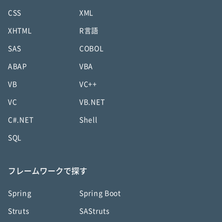
CSS
XML
XHTML
R言語
SAS
COBOL
ABAP
VBA
VB
VC++
VC
VB.NET
C#.NET
Shell
SQL
フレームワークで探す
Spring
Spring Boot
Struts
SAStruts