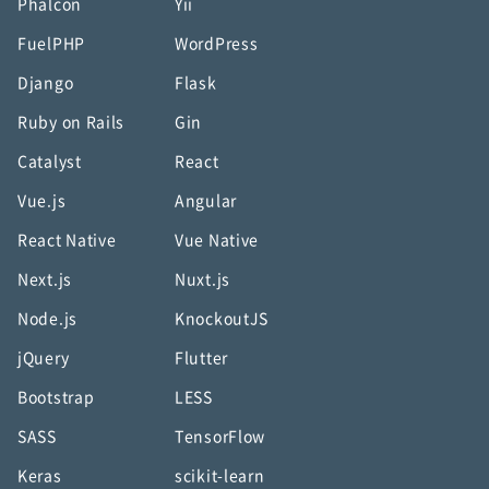
Phalcon
Yii
FuelPHP
WordPress
Django
Flask
Ruby on Rails
Gin
Catalyst
React
Vue.js
Angular
React Native
Vue Native
Next.js
Nuxt.js
Node.js
KnockoutJS
jQuery
Flutter
Bootstrap
LESS
SASS
TensorFlow
Keras
scikit-learn