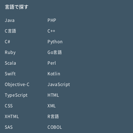
言語で探す
Java
PHP
C言語
C++
C#
Python
Ruby
Go言語
Scala
Perl
Swift
Kotlin
Objective-C
JavaScript
TypeScript
HTML
CSS
XML
XHTML
R言語
SAS
COBOL