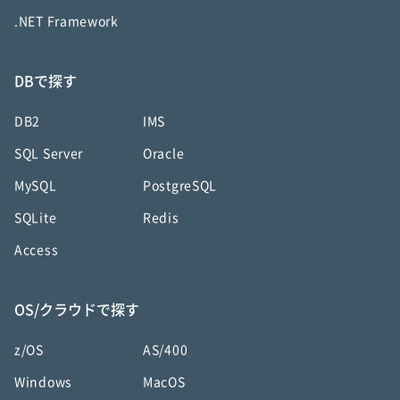
.NET Framework
DBで探す
DB2
IMS
SQL Server
Oracle
MySQL
PostgreSQL
SQLite
Redis
Access
OS/クラウドで探す
z/OS
AS/400
Windows
MacOS