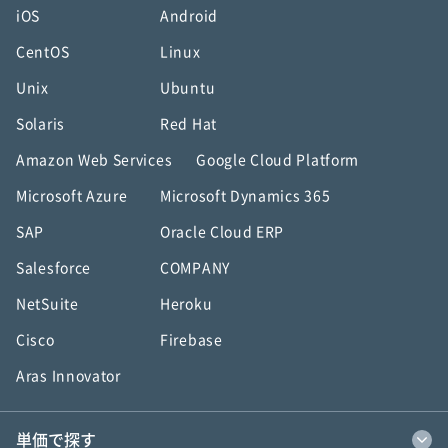
iOS
Android
CentOS
Linux
Unix
Ubuntu
Solaris
Red Hat
Amazon Web Services
Google Cloud Platform
Microsoft Azure
Microsoft Dynamics 365
SAP
Oracle Cloud ERP
Salesforce
COMPANY
NetSuite
Heroku
Cisco
Firebase
Aras Innovator
単価で探す