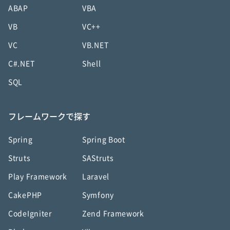
ABAP
VBA
VB
VC++
VC
VB.NET
C#.NET
Shell
SQL
フレームワークで探す
Spring
Spring Boot
Struts
SAStruts
Play Framework
Laravel
CakePHP
Symfony
CodeIgniter
Zend Framework