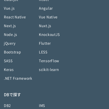
Vue.js
Angular
React Native
Vue Native
Next.js
Nuxt.js
Node.js
KnockoutJS
jQuery
Flutter
Bootstrap
LESS
SASS
TensorFlow
Keras
scikit-learn
.NET Framework
DBで探す
DB2
IMS