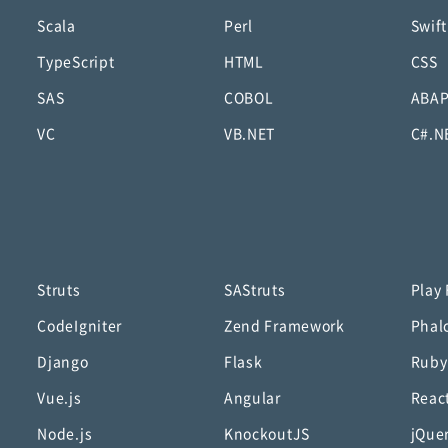
Scala
Perl
Swift
TypeScript
HTML
CSS
SAS
COBOL
ABA
VC
VB.NET
C#.N
Struts
SAStruts
Play
CodeIgniter
Zend Framework
Phal
Django
Flask
Ruby
Vue.js
Angular
Reac
Node.js
KnockoutJS
jQue