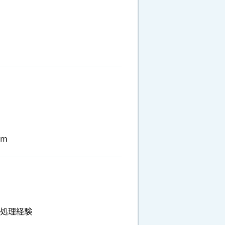
rm
タ処理経験