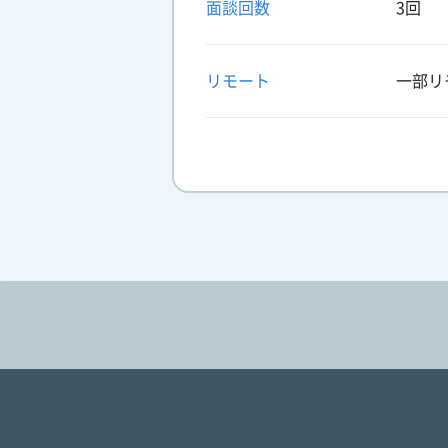
面談回数
3回
リモート
一部リ