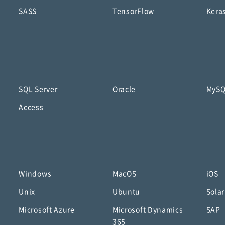
SASS
TensorFlow
Kera
SQL Server
Oracle
MyS
Access
Windows
MacOS
iOS
Unix
Ubuntu
Solar
Microsoft Azure
Microsoft Dynamics
SAP
365