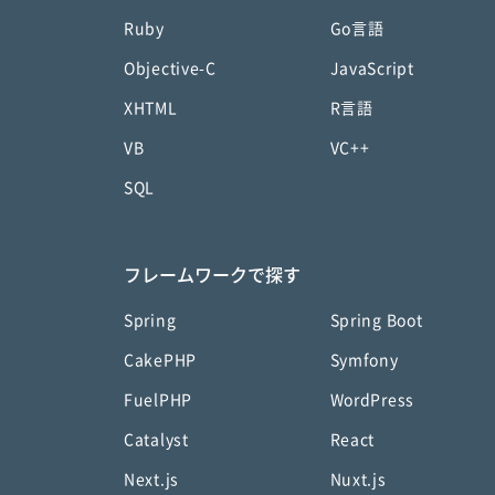
Ruby
Go言語
Objective-C
JavaScript
XHTML
R言語
VB
VC++
SQL
フレームワークで探す
Spring
Spring Boot
CakePHP
Symfony
FuelPHP
WordPress
Catalyst
React
Next.js
Nuxt.js