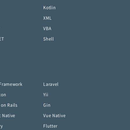
Kotlin
XML
P
VBA
ET
Shell
 Framework
Laravel
con
Yii
 on Rails
Gin
t Native
Vue Native
ry
Flutter