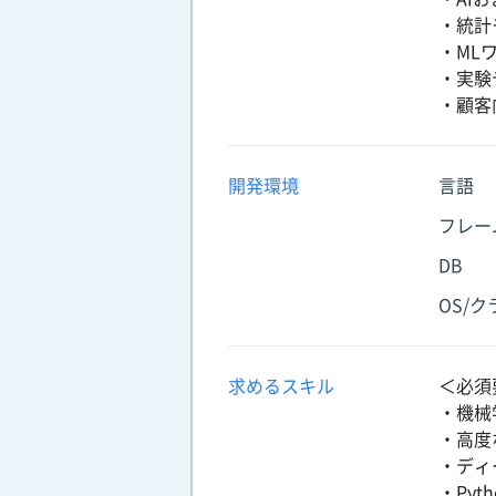
・統計
・ML
・実験
・顧客
開発環境
言語
フレー
DB
OS/
求めるスキル
＜必須
・機械
・高度
・ディ
・Py