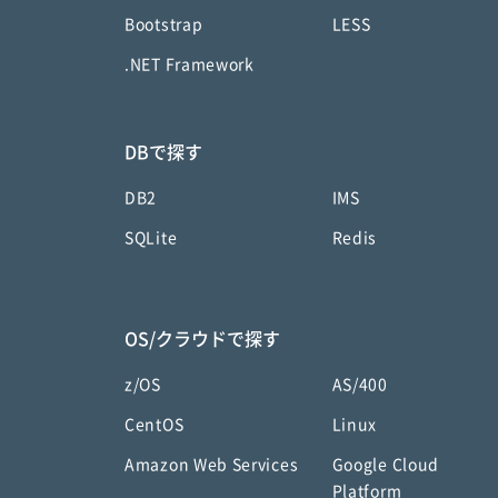
Bootstrap
LESS
.NET Framework
DBで探す
DB2
IMS
SQLite
Redis
OS/クラウドで探す
z/OS
AS/400
CentOS
Linux
Amazon Web Services
Google Cloud
Platform