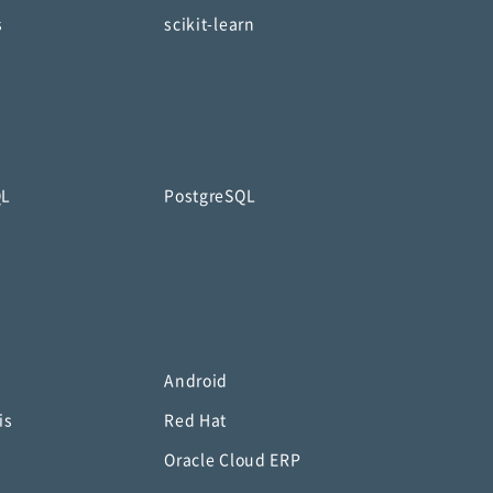
s
scikit-learn
QL
PostgreSQL
Android
is
Red Hat
Oracle Cloud ERP