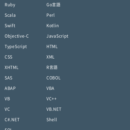
Ruby
Go言語
Scala
Perl
Swift
Kotlin
Objective-C
JavaScript
TypeScript
HTML
CSS
XML
XHTML
R言語
SAS
COBOL
ABAP
VBA
VB
VC++
VC
VB.NET
C#.NET
Shell