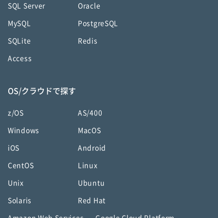
SQL Server
Oracle
MySQL
PostgreSQL
SQLite
Redis
Access
OS/クラウドで探す
z/OS
AS/400
Windows
MacOS
iOS
Android
CentOS
Linux
Unix
Ubuntu
Solaris
Red Hat