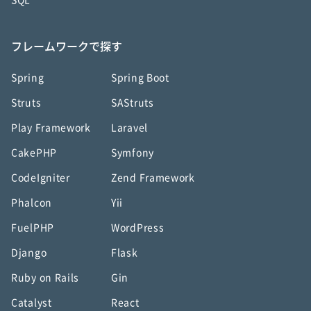
SQL
フレームワークで探す
Spring
Spring Boot
Struts
SAStruts
Play Framework
Laravel
CakePHP
Symfony
CodeIgniter
Zend Framework
Phalcon
Yii
FuelPHP
WordPress
Django
Flask
Ruby on Rails
Gin
Catalyst
React