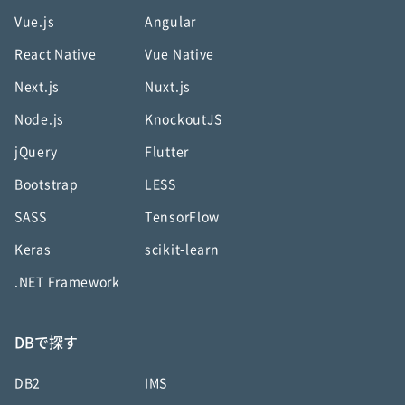
Vue.js
Angular
React Native
Vue Native
Next.js
Nuxt.js
Node.js
KnockoutJS
jQuery
Flutter
Bootstrap
LESS
SASS
TensorFlow
Keras
scikit-learn
.NET Framework
DBで探す
DB2
IMS