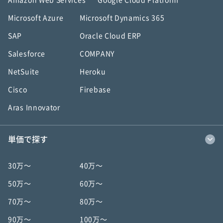
Amazon Web Services
Google Cloud Platform
Microsoft Azure
Microsoft Dynamics 365
SAP
Oracle Cloud ERP
Salesforce
COMPANY
NetSuite
Heroku
Cisco
Firebase
Aras Innovator
単価で探す
30万〜
40万〜
50万〜
60万〜
70万〜
80万〜
90万〜
100万〜