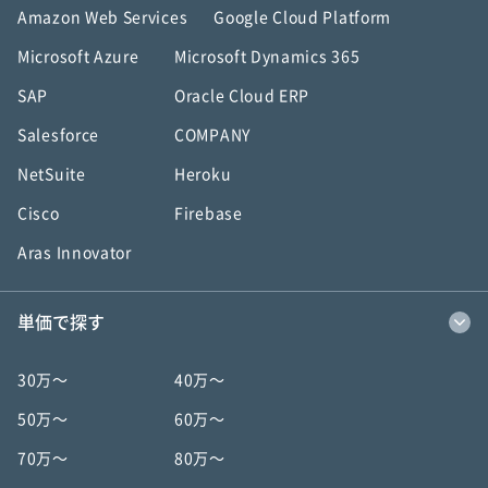
Amazon Web Services
Google Cloud Platform
Microsoft Azure
Microsoft Dynamics 365
SAP
Oracle Cloud ERP
Salesforce
COMPANY
NetSuite
Heroku
Cisco
Firebase
Aras Innovator
単価で探す
30万〜
40万〜
50万〜
60万〜
70万〜
80万〜