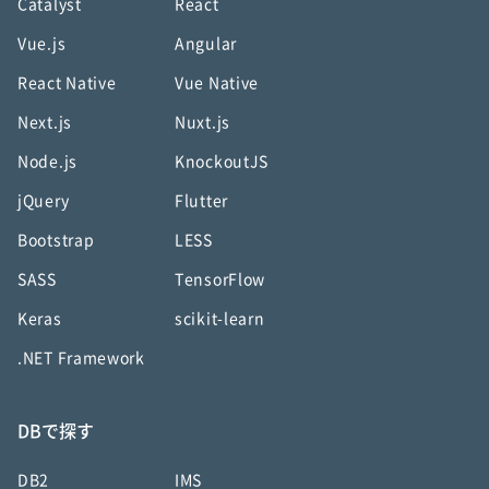
Catalyst
React
Vue.js
Angular
React Native
Vue Native
Next.js
Nuxt.js
Node.js
KnockoutJS
jQuery
Flutter
Bootstrap
LESS
SASS
TensorFlow
Keras
scikit-learn
.NET Framework
DBで探す
DB2
IMS