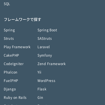
SQL
フレームワークで探す
Spring
Spring Boot
Struts
SAStruts
Play Framework
Laravel
CakePHP
Symfony
CodeIgniter
Zend Framework
Phalcon
Yii
FuelPHP
WordPress
Django
Flask
Ruby on Rails
Gin