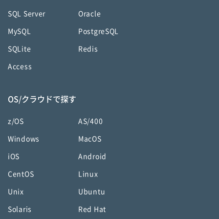
SQL Server
Oracle
MySQL
PostgreSQL
SQLite
Redis
Access
OS/クラウドで探す
z/OS
AS/400
Windows
MacOS
iOS
Android
CentOS
Linux
Unix
Ubuntu
Solaris
Red Hat