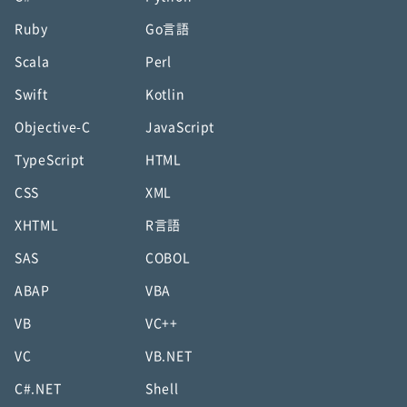
Ruby
Go言語
Scala
Perl
Swift
Kotlin
Objective-C
JavaScript
TypeScript
HTML
CSS
XML
XHTML
R言語
SAS
COBOL
ABAP
VBA
VB
VC++
VC
VB.NET
C#.NET
Shell