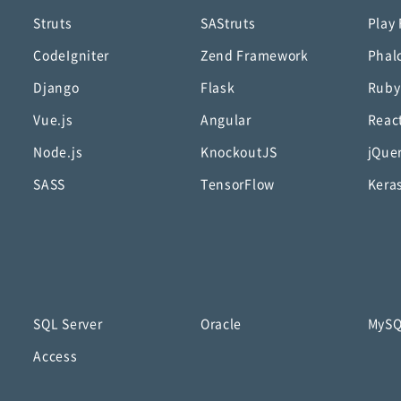
Struts
SAStruts
Play
CodeIgniter
Zend Framework
Phal
Django
Flask
Ruby
Vue.js
Angular
Reac
Node.js
KnockoutJS
jQue
SASS
TensorFlow
Kera
SQL Server
Oracle
MyS
Access