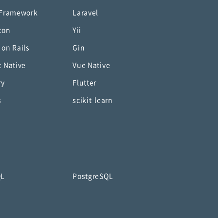
 Framework
Laravel
con
Yii
 on Rails
Gin
t Native
Vue Native
ry
Flutter
s
scikit-learn
QL
PostgreSQL