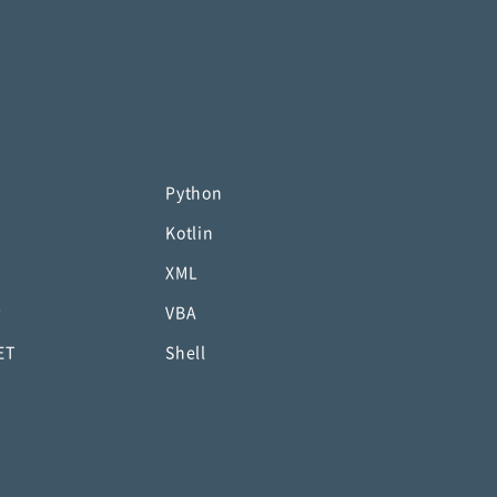
Python
Kotlin
XML
P
VBA
ET
Shell