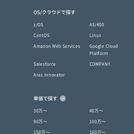
OS/クラウドで探す
z/OS
AS/400
CentOS
Linux
Amazon Web Services
Google Cloud
Platform
Salesforce
COMPANY
Aras Innovator
単価で探す
30万〜
40万〜
90万〜
100万〜
150万〜
160万〜