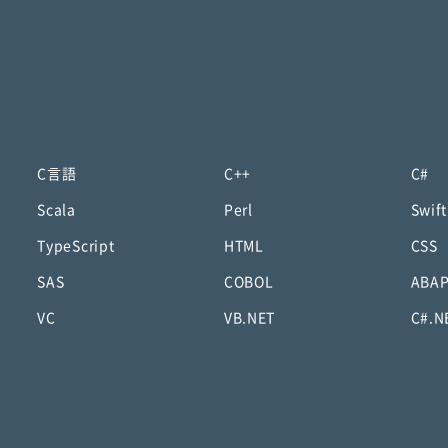
C言語
C++
C#
Scala
Perl
Swift
TypeScript
HTML
CSS
SAS
COBOL
ABA
VC
VB.NET
C#.N