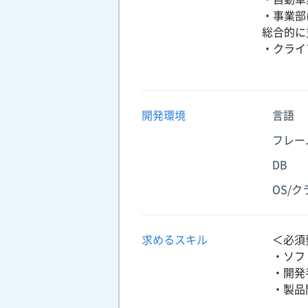
・事業部
総合的に
・クライ
開発環境
言語
フレー
DB
OS/
求めるスキル
＜必須
・ソフ
・開発
・製品