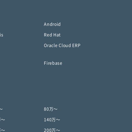
Android
is
Red Hat
Oracle Cloud ERP
o
Firebase
〜
80万〜
万〜
140万〜
万〜
200万〜