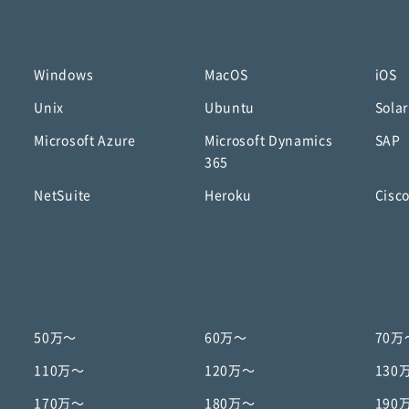
Windows
MacOS
iOS
Unix
Ubuntu
Solar
Microsoft Azure
Microsoft Dynamics
SAP
365
NetSuite
Heroku
Cisc
50万〜
60万〜
70万
110万〜
120万〜
130
170万〜
180万〜
190