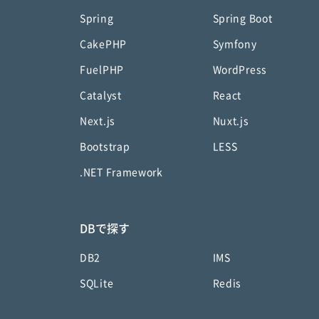
Spring
Spring Boot
CakePHP
Symfony
FuelPHP
WordPress
Catalyst
React
Next.js
Nuxt.js
Bootstrap
LESS
.NET Framework
DBで探す
DB2
IMS
SQLite
Redis