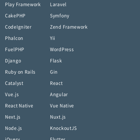
Play Framework
Laravel
CakePHP
Symfony
CodeIgniter
Zend Framework
Phalcon
Yii
FuelPHP
WordPress
Django
Flask
Ruby on Rails
Gin
Catalyst
React
Vue.js
Angular
React Native
Vue Native
Next.js
Nuxt.js
Node.js
KnockoutJS
jQuery
Flutter