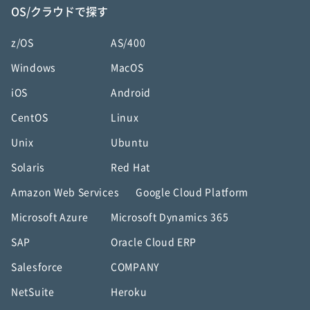
OS/クラウドで探す
z/OS
AS/400
Windows
MacOS
iOS
Android
CentOS
Linux
Unix
Ubuntu
Solaris
Red Hat
Amazon Web Services
Google Cloud Platform
Microsoft Azure
Microsoft Dynamics 365
SAP
Oracle Cloud ERP
Salesforce
COMPANY
NetSuite
Heroku