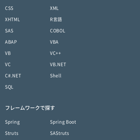
CSS
XML
XHTML
R言語
SAS
COBOL
ABAP
VBA
VB
VC++
VC
VB.NET
C#.NET
Shell
SQL
フレームワークで探す
Spring
Spring Boot
Struts
SAStruts