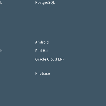
QL
PostgreSQL
Android
is
Red Hat
Oracle Cloud ERP
o
Firebase