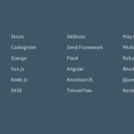
Struts
SAStruts
Play
CodeIgniter
Zend Framework
Phal
Django
Flask
Ruby
Vue.js
Angular
Reac
Node.js
KnockoutJS
jQue
SASS
TensorFlow
Kera