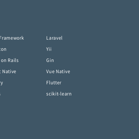
 Framework
Laravel
con
Yii
 on Rails
Gin
t Native
Vue Native
ry
Flutter
s
scikit-learn