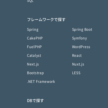
SQL
フレームワークで探す
Spring
Spring Boot
CakePHP
Symfony
FuelPHP
WordPress
Catalyst
React
Next.js
Nuxt.js
Bootstrap
LESS
.NET Framework
DBで探す