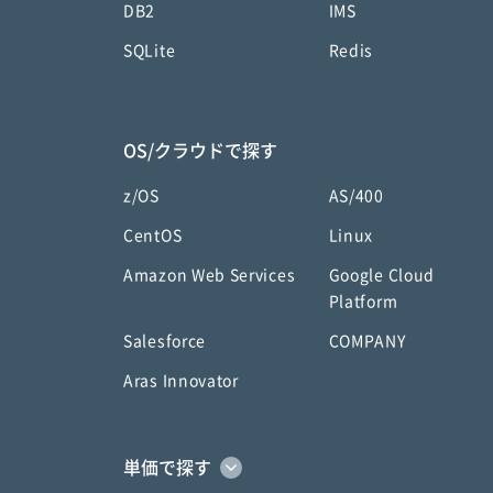
DB2
IMS
SQLite
Redis
OS/クラウドで探す
z/OS
AS/400
CentOS
Linux
Amazon Web Services
Google Cloud
Platform
Salesforce
COMPANY
Aras Innovator
単価で探す