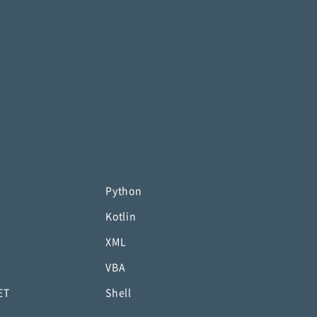
Python
Kotlin
XML
P
VBA
ET
Shell