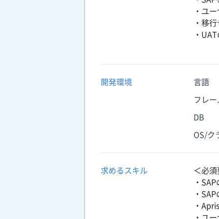
・ユー
・移行
・UA
開発環境
言語
フレー
DB
OS/
求めるスキル
＜必須
・SA
・SA
・Apri
・ユー