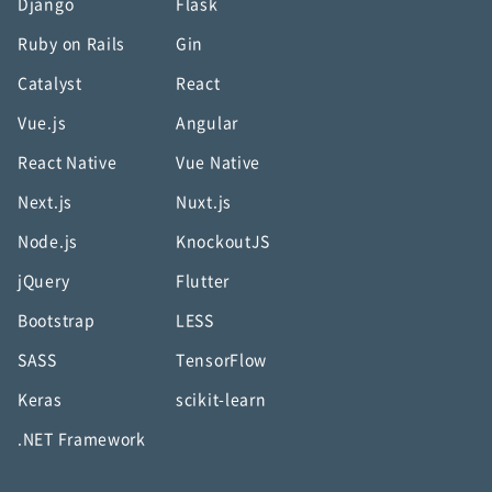
Django
Flask
Ruby on Rails
Gin
Catalyst
React
Vue.js
Angular
React Native
Vue Native
Next.js
Nuxt.js
Node.js
KnockoutJS
jQuery
Flutter
Bootstrap
LESS
SASS
TensorFlow
Keras
scikit-learn
.NET Framework