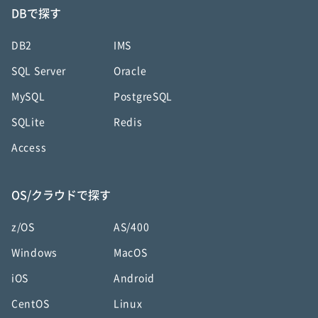
DBで探す
DB2
IMS
SQL Server
Oracle
MySQL
PostgreSQL
SQLite
Redis
Access
OS/クラウドで探す
z/OS
AS/400
Windows
MacOS
iOS
Android
CentOS
Linux