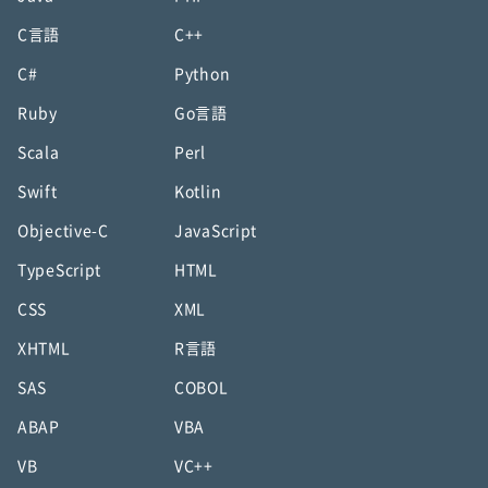
C言語
C++
C#
Python
Ruby
Go言語
Scala
Perl
Swift
Kotlin
Objective-C
JavaScript
TypeScript
HTML
CSS
XML
XHTML
R言語
SAS
COBOL
ABAP
VBA
VB
VC++