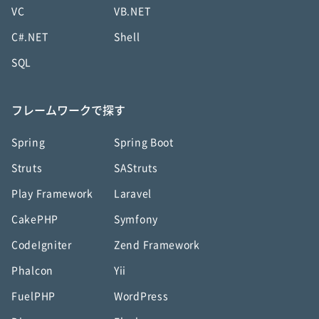
VC
VB.NET
C#.NET
Shell
SQL
フレームワークで探す
Spring
Spring Boot
Struts
SAStruts
Play Framework
Laravel
CakePHP
Symfony
CodeIgniter
Zend Framework
Phalcon
Yii
FuelPHP
WordPress