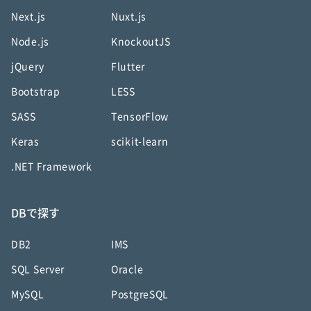
Next.js
Nuxt.js
Node.js
KnockoutJS
jQuery
Flutter
Bootstrap
LESS
SASS
TensorFlow
Keras
scikit-learn
.NET Framework
DBで探す
DB2
IMS
SQL Server
Oracle
MySQL
PostgreSQL