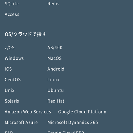
SQLite
Redis
Access
OS/クラウドで探す
z/OS
AS/400
Windows
MacOS
iOS
Android
CentOS
Linux
Unix
Ubuntu
Solaris
Red Hat
Amazon Web Services
Google Cloud Platform
Microsoft Azure
Microsoft Dynamics 365