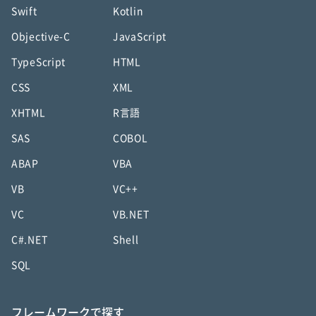
Swift
Kotlin
Objective-C
JavaScript
TypeScript
HTML
CSS
XML
XHTML
R言語
SAS
COBOL
ABAP
VBA
VB
VC++
VC
VB.NET
C#.NET
Shell
SQL
フレームワークで探す