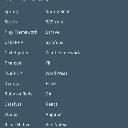
Spring
Spring Boot
Struts
SAStruts
Play Framework
Laravel
CakePHP
Symfony
CodeIgniter
Zend Framework
Phalcon
Yii
FuelPHP
WordPress
Django
Flask
Ruby on Rails
Gin
Catalyst
React
Vue.js
Angular
React Native
Vue Native