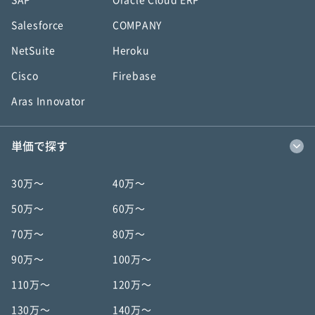
SAP
Oracle Cloud ERP
Salesforce
COMPANY
NetSuite
Heroku
Cisco
Firebase
Aras Innovator
単価で探す
30万〜
40万〜
50万〜
60万〜
70万〜
80万〜
90万〜
100万〜
110万〜
120万〜
130万〜
140万〜