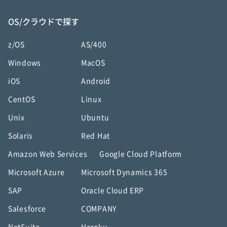
OS/クラウドで探す
z/OS
AS/400
Windows
MacOS
iOS
Android
CentOS
Linux
Unix
Ubuntu
Solaris
Red Hat
Amazon Web Services
Google Cloud Platform
Microsoft Azure
Microsoft Dynamics 365
SAP
Oracle Cloud ERP
Salesforce
COMPANY