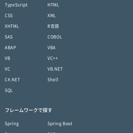
TypeScript
HTML
CSS
XML
XHTML
R言語
SAS
COBOL
ABAP
VBA
VB
VC++
VC
VB.NET
C#.NET
Shell
SQL
フレームワークで探す
Spring
Spring Boot