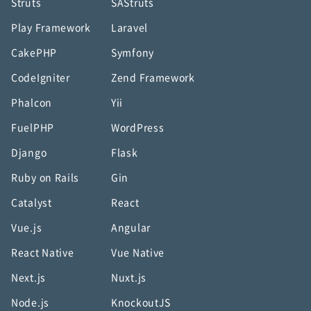
Struts
SAStruts
Play Framework
Laravel
CakePHP
Symfony
CodeIgniter
Zend Framework
Phalcon
Yii
FuelPHP
WordPress
Django
Flask
Ruby on Rails
Gin
Catalyst
React
Vue.js
Angular
React Native
Vue Native
Next.js
Nuxt.js
Node.js
KnockoutJS