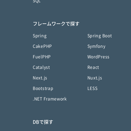
SQL
フレームワークで探す
Spring
Spring Boot
CakePHP
Symfony
FuelPHP
WordPress
Catalyst
React
Next.js
Nuxt.js
Bootstrap
LESS
.NET Framework
DBで探す