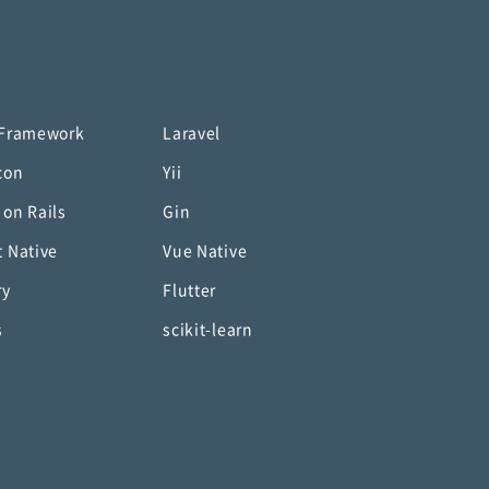
 Framework
Laravel
con
Yii
 on Rails
Gin
t Native
Vue Native
ry
Flutter
s
scikit-learn