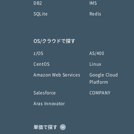
DB2
IMS
SQLite
Redis
OS/クラウドで探す
z/OS
AS/400
CentOS
Linux
Amazon Web Services
Google Cloud
Platform
Salesforce
COMPANY
Aras Innovator
単価で探す