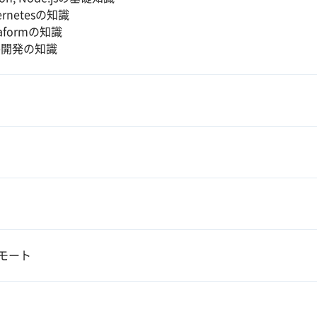
ernetesの知識
raformの知識
le開発の知識
モート