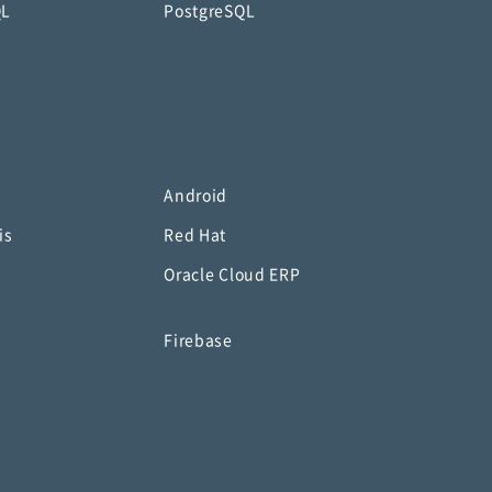
QL
PostgreSQL
Android
is
Red Hat
Oracle Cloud ERP
o
Firebase