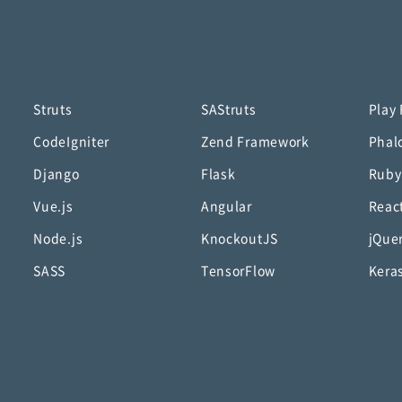
Struts
SAStruts
Play
CodeIgniter
Zend Framework
Phal
Django
Flask
Ruby
Vue.js
Angular
Reac
Node.js
KnockoutJS
jQue
SASS
TensorFlow
Kera