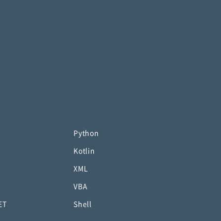
Python
Kotlin
XML
P
VBA
ET
Shell