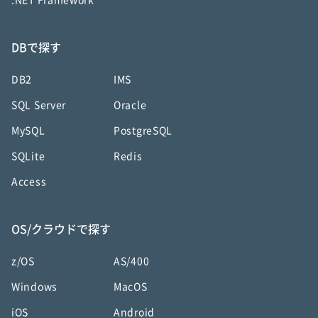
.NET Framework
DBで探す
DB2
IMS
SQL Server
Oracle
MySQL
PostgreSQL
SQLite
Redis
Access
OS/クラウドで探す
z/OS
AS/400
Windows
MacOS
iOS
Android