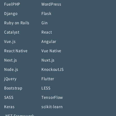
FuelPHP
WordPress
Django
Flask
Ruby on Rails
Gin
Catalyst
React
Vue.js
Angular
React Native
Vue Native
Next.js
Nuxt.js
Node.js
KnockoutJS
jQuery
Flutter
Bootstrap
LESS
SASS
TensorFlow
Keras
scikit-learn