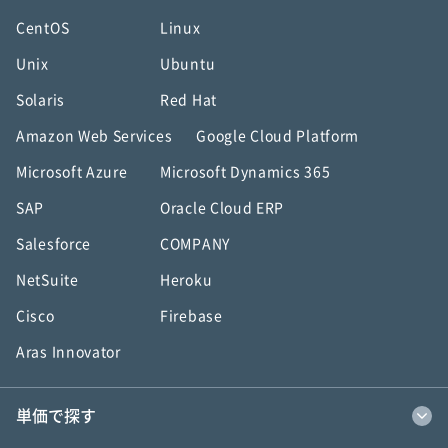
CentOS
Linux
Unix
Ubuntu
Solaris
Red Hat
Amazon Web Services
Google Cloud Platform
Microsoft Azure
Microsoft Dynamics 365
SAP
Oracle Cloud ERP
Salesforce
COMPANY
NetSuite
Heroku
Cisco
Firebase
Aras Innovator
単価で探す