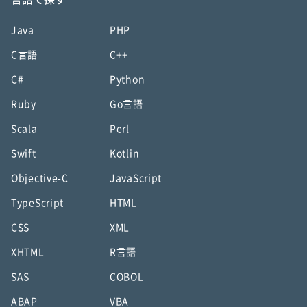
Java
PHP
C言語
C++
C#
Python
Ruby
Go言語
Scala
Perl
Swift
Kotlin
Objective-C
JavaScript
TypeScript
HTML
CSS
XML
XHTML
R言語
SAS
COBOL
ABAP
VBA