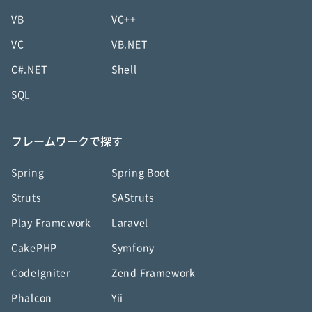
VB
VC++
VC
VB.NET
C#.NET
Shell
SQL
フレームワークで探す
Spring
Spring Boot
Struts
SAStruts
Play Framework
Laravel
CakePHP
Symfony
CodeIgniter
Zend Framework
Phalcon
Yii