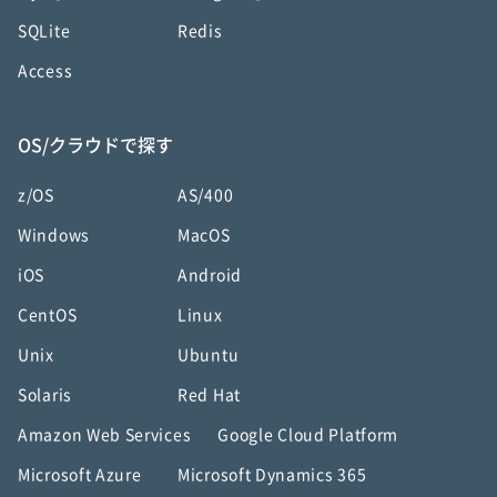
SQLite
Redis
Access
OS/クラウドで探す
z/OS
AS/400
Windows
MacOS
iOS
Android
CentOS
Linux
Unix
Ubuntu
Solaris
Red Hat
Amazon Web Services
Google Cloud Platform
Microsoft Azure
Microsoft Dynamics 365