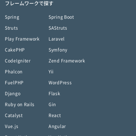
フレームワークで探す
Spring
Spring Boot
Struts
SAStruts
Play Framework
Laravel
CakePHP
Symfony
CodeIgniter
Zend Framework
Phalcon
Yii
FuelPHP
WordPress
Django
Flask
Ruby on Rails
Gin
Catalyst
React
Vue.js
Angular