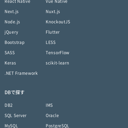
React Native
Vue Native
Next.js
Nuxt.js
Node.js
KnockoutJS
jQuery
Flutter
Bootstrap
LESS
SASS
TensorFlow
Keras
scikit-learn
.NET Framework
DBで探す
DB2
IMS
SQL Server
Oracle
MySQL
PostgreSQL