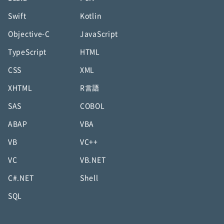
Swift
Kotlin
Objective-C
JavaScript
TypeScript
HTML
CSS
XML
XHTML
R言語
SAS
COBOL
ABAP
VBA
VB
VC++
VC
VB.NET
C#.NET
Shell
SQL