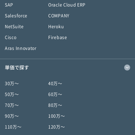
SAP
Oracle Cloud ERP
Salesforce
COMPANY
NetSuite
Heroku
Cisco
Firebase
Aras Innovator
単価で探す
30万〜
40万〜
50万〜
60万〜
70万〜
80万〜
90万〜
100万〜
110万〜
120万〜