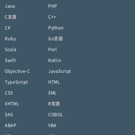
Java
PHP
C言語
C++
C#
Python
Ruby
Go言語
Scala
Perl
Swift
Kotlin
Objective-C
JavaScript
TypeScript
HTML
CSS
XML
XHTML
R言語
SAS
COBOL
ABAP
VBA