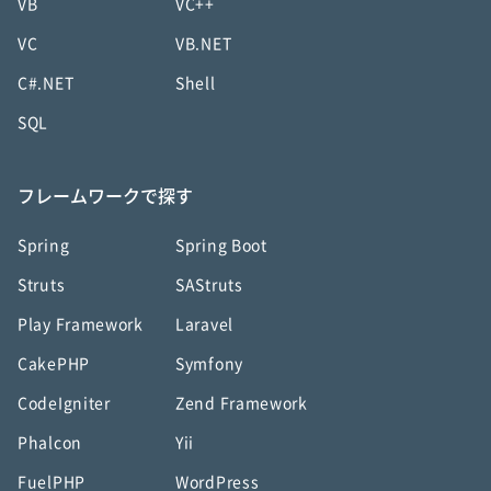
VB
VC++
VC
VB.NET
C#.NET
Shell
SQL
フレームワークで探す
Spring
Spring Boot
Struts
SAStruts
Play Framework
Laravel
CakePHP
Symfony
CodeIgniter
Zend Framework
Phalcon
Yii
FuelPHP
WordPress