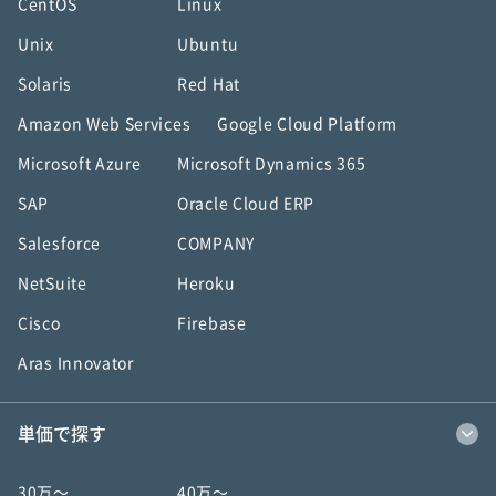
CentOS
Linux
Unix
Ubuntu
Solaris
Red Hat
Amazon Web Services
Google Cloud Platform
Microsoft Azure
Microsoft Dynamics 365
SAP
Oracle Cloud ERP
Salesforce
COMPANY
NetSuite
Heroku
Cisco
Firebase
Aras Innovator
単価で探す
30万〜
40万〜