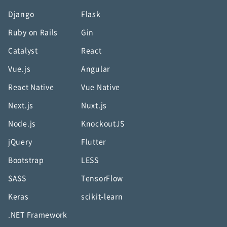
Django
Flask
Ruby on Rails
Gin
Catalyst
React
Vue.js
Angular
React Native
Vue Native
Next.js
Nuxt.js
Node.js
KnockoutJS
jQuery
Flutter
Bootstrap
LESS
SASS
TensorFlow
Keras
scikit-learn
.NET Framework