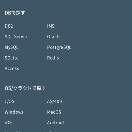
DBで探す
DB2
IMS
SQL Server
Oracle
MySQL
PostgreSQL
SQLite
Redis
Access
OS/クラウドで探す
z/OS
AS/400
Windows
MacOS
iOS
Android