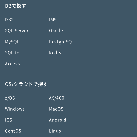
DBで探す
DB2
IMS
SQL Server
Oracle
MySQL
PostgreSQL
SQLite
Redis
Access
OS/クラウドで探す
z/OS
AS/400
Windows
MacOS
iOS
Android
CentOS
Linux