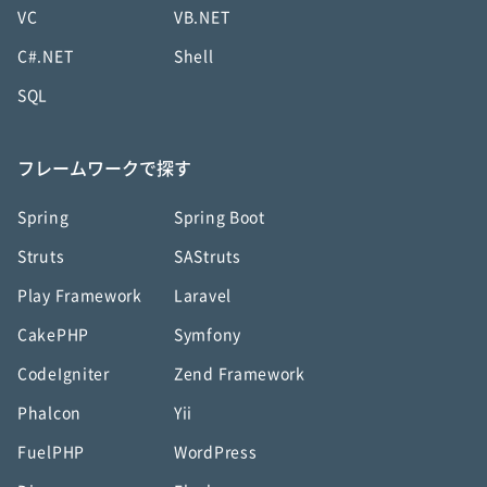
VC
VB.NET
C#.NET
Shell
SQL
フレームワークで探す
Spring
Spring Boot
Struts
SAStruts
Play Framework
Laravel
CakePHP
Symfony
CodeIgniter
Zend Framework
Phalcon
Yii
FuelPHP
WordPress