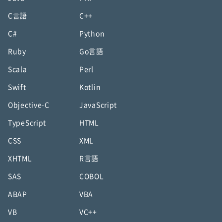
C言語
C++
C#
Python
Ruby
Go言語
Scala
Perl
Swift
Kotlin
Objective-C
JavaScript
TypeScript
HTML
CSS
XML
XHTML
R言語
SAS
COBOL
ABAP
VBA
VB
VC++