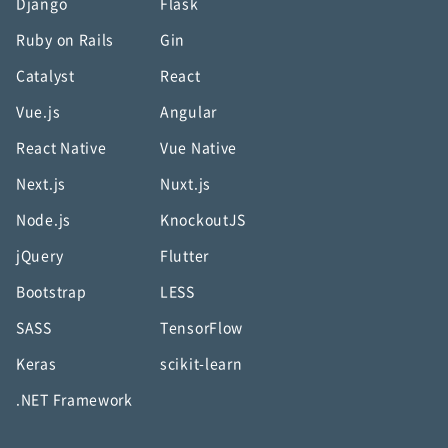
Django
Flask
Ruby on Rails
Gin
Catalyst
React
Vue.js
Angular
React Native
Vue Native
Next.js
Nuxt.js
Node.js
KnockoutJS
jQuery
Flutter
Bootstrap
LESS
SASS
TensorFlow
Keras
scikit-learn
.NET Framework