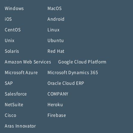
Windows
MacOS
iOS
Android
CentOS
Linux
Unix
Ubuntu
Solaris
Red Hat
Amazon Web Services
Google Cloud Platform
Microsoft Azure
Microsoft Dynamics 365
SAP
Oracle Cloud ERP
Salesforce
COMPANY
NetSuite
Heroku
Cisco
Firebase
Aras Innovator