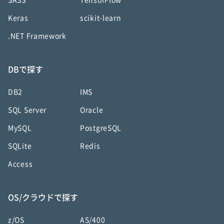
SASS
TensorFlow
Keras
scikit-learn
.NET Framework
DBで探す
DB2
IMS
SQL Server
Oracle
MySQL
PostgreSQL
SQLite
Redis
Access
OS/クラウドで探す
z/OS
AS/400