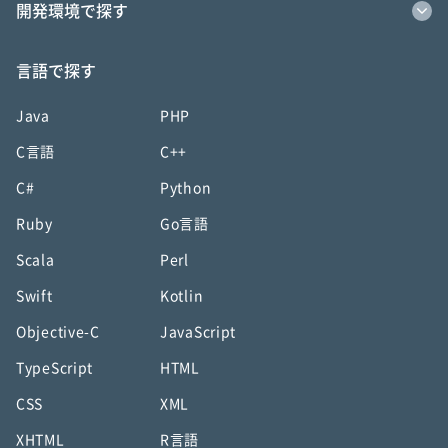
開発環境で探す
言語で探す
Java
PHP
C言語
C++
C#
Python
Ruby
Go言語
Scala
Perl
Swift
Kotlin
Objective-C
JavaScript
TypeScript
HTML
CSS
XML
XHTML
R言語