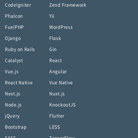
CodeIgniter
Zend Framework
Phalcon
Yii
FuelPHP
WordPress
Django
Flask
Ruby on Rails
Gin
Catalyst
React
Vue.js
Angular
React Native
Vue Native
Next.js
Nuxt.js
Node.js
KnockoutJS
jQuery
Flutter
Bootstrap
LESS