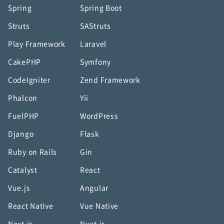
Spring
Spring Boot
Struts
SAStruts
Play Framework
Laravel
CakePHP
Symfony
CodeIgniter
Zend Framework
Phalcon
Yii
FuelPHP
WordPress
Django
Flask
Ruby on Rails
Gin
Catalyst
React
Vue.js
Angular
React Native
Vue Native