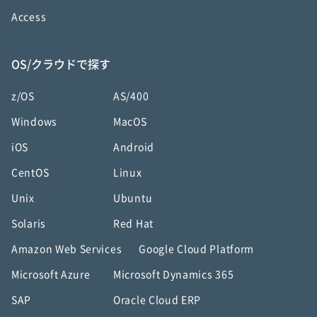
Access
OS/クラウドで探す
z/OS
AS/400
Windows
MacOS
iOS
Android
CentOS
Linux
Unix
Ubuntu
Solaris
Red Hat
Amazon Web Services
Google Cloud Platform
Microsoft Azure
Microsoft Dynamics 365
SAP
Oracle Cloud ERP