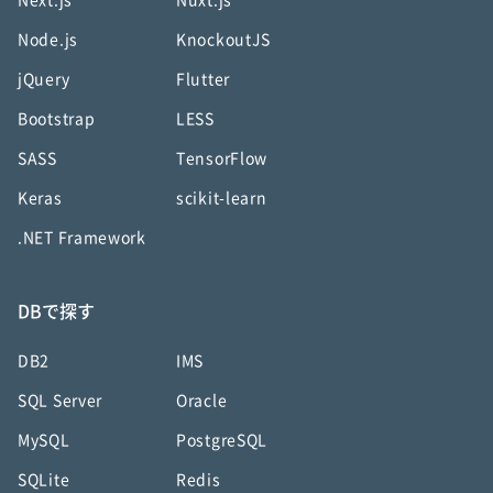
Next.js
Nuxt.js
Node.js
KnockoutJS
jQuery
Flutter
Bootstrap
LESS
SASS
TensorFlow
Keras
scikit-learn
.NET Framework
DBで探す
DB2
IMS
SQL Server
Oracle
MySQL
PostgreSQL
SQLite
Redis