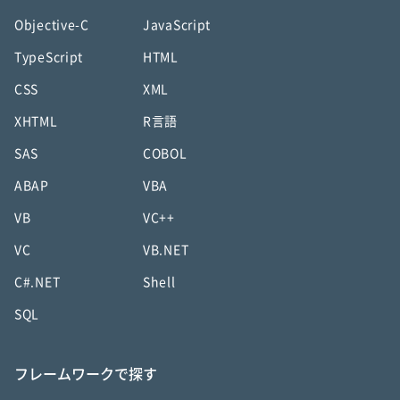
Objective-C
JavaScript
TypeScript
HTML
CSS
XML
XHTML
R言語
SAS
COBOL
ABAP
VBA
VB
VC++
VC
VB.NET
C#.NET
Shell
SQL
フレームワークで探す