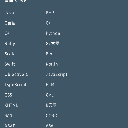
Java
PHP
C言語
C++
C#
Python
Ruby
Go言語
Scala
Perl
Swift
Kotlin
Objective-C
JavaScript
TypeScript
HTML
CSS
XML
XHTML
R言語
SAS
COBOL
ABAP
VBA