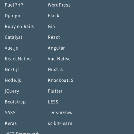
FuelPHP
WordPress
Django
Flask
Ruby on Rails
Gin
Catalyst
React
Vue.js
Angular
React Native
Vue Native
Next.js
Nuxt.js
Node.js
KnockoutJS
jQuery
Flutter
Bootstrap
LESS
SASS
TensorFlow
Keras
scikit-learn