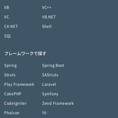
VB
VC++
VC
VB.NET
C#.NET
Shell
SQL
フレームワークで探す
Spring
Spring Boot
Struts
SAStruts
Play Framework
Laravel
CakePHP
Symfony
CodeIgniter
Zend Framework
Phalcon
Yii