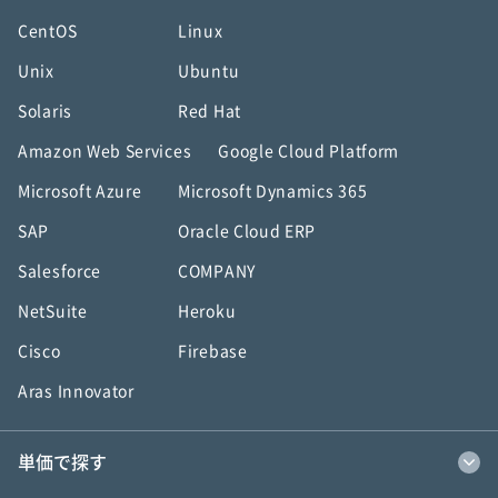
CentOS
Linux
Unix
Ubuntu
Solaris
Red Hat
Amazon Web Services
Google Cloud Platform
Microsoft Azure
Microsoft Dynamics 365
SAP
Oracle Cloud ERP
Salesforce
COMPANY
NetSuite
Heroku
Cisco
Firebase
Aras Innovator
単価で探す