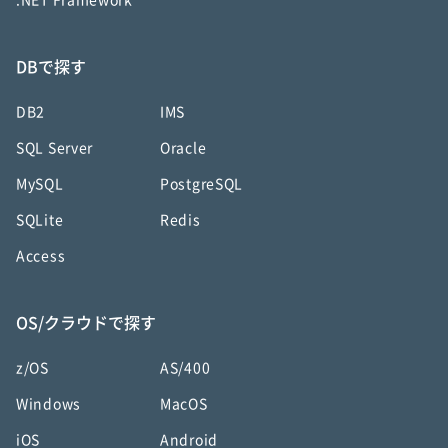
.NET Framework
DBで探す
DB2
IMS
SQL Server
Oracle
MySQL
PostgreSQL
SQLite
Redis
Access
OS/クラウドで探す
z/OS
AS/400
Windows
MacOS
iOS
Android