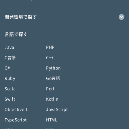
開発環境で探す
言語で探す
Java
PHP
C言語
C++
C#
Python
Ruby
Go言語
Scala
Perl
Swift
Kotlin
Objective-C
JavaScript
TypeScript
HTML