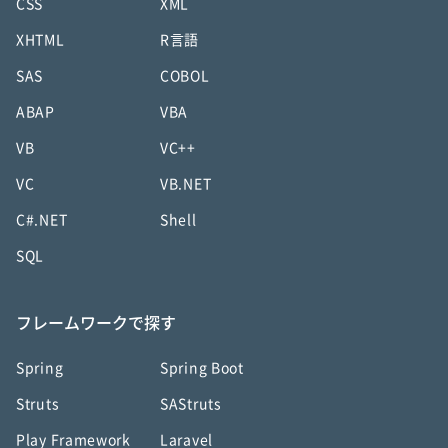
CSS
XML
XHTML
R言語
SAS
COBOL
ABAP
VBA
VB
VC++
VC
VB.NET
C#.NET
Shell
SQL
フレームワークで探す
Spring
Spring Boot
Struts
SAStruts
Play Framework
Laravel