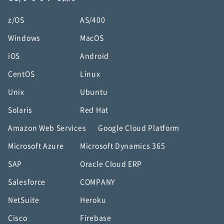
z/OS
AS/400
Windows
MacOS
iOS
Android
CentOS
Linux
Unix
Ubuntu
Solaris
Red Hat
Amazon Web Services
Google Cloud Platform
Microsoft Azure
Microsoft Dynamics 365
SAP
Oracle Cloud ERP
Salesforce
COMPANY
NetSuite
Heroku
Cisco
Firebase