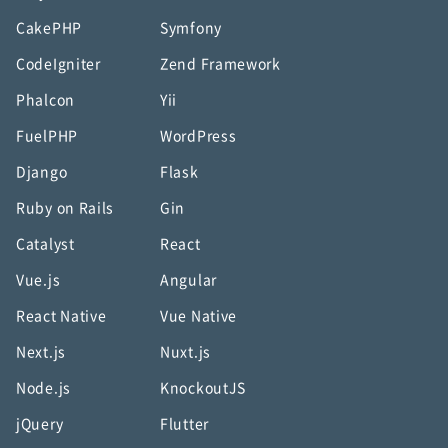
CakePHP
Symfony
CodeIgniter
Zend Framework
Phalcon
Yii
FuelPHP
WordPress
Django
Flask
Ruby on Rails
Gin
Catalyst
React
Vue.js
Angular
React Native
Vue Native
Next.js
Nuxt.js
Node.js
KnockoutJS
jQuery
Flutter