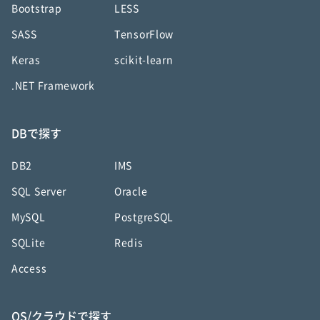
Bootstrap
LESS
SASS
TensorFlow
Keras
scikit-learn
.NET Framework
DBで探す
DB2
IMS
SQL Server
Oracle
MySQL
PostgreSQL
SQLite
Redis
Access
OS/クラウドで探す