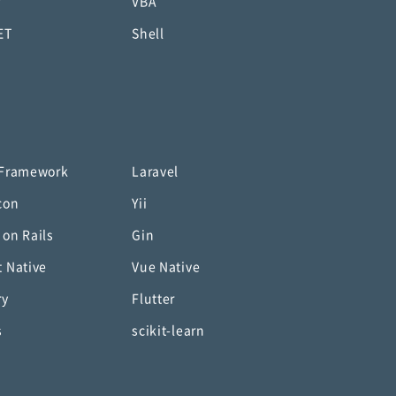
P
VBA
ET
Shell
 Framework
Laravel
con
Yii
 on Rails
Gin
t Native
Vue Native
ry
Flutter
s
scikit-learn