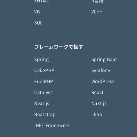
XHTML
R言語
VB
VC++
SQL
フレームワークで探す
Spring
Spring Boot
CakePHP
Symfony
FuelPHP
WordPress
Catalyst
React
Next.js
Nuxt.js
Bootstrap
LESS
.NET Framework