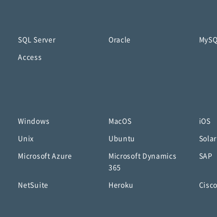
SQL Server
Oracle
MyS
Access
Windows
MacOS
iOS
Unix
Ubuntu
Solar
Microsoft Azure
Microsoft Dynamics
SAP
365
NetSuite
Heroku
Cisc