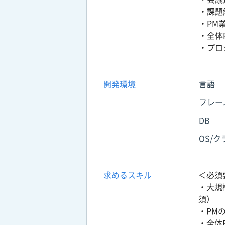
・課題
・PM
・全体
・プロ
開発環境
言語
フレー
DB
OS/
求めるスキル
＜必須
・大規
須）
・PM
・全体