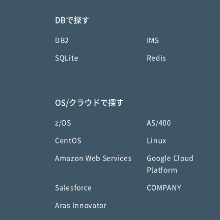
DBで探す
DB2
IMS
SQLite
Redis
OS/クラウドで探す
z/OS
AS/400
CentOS
Linux
Amazon Web Services
Google Cloud
Platform
Salesforce
COMPANY
Aras Innovator