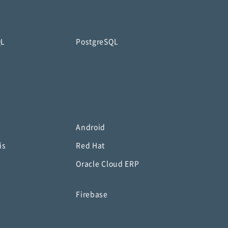
QL
PostgreSQL
Android
is
Red Hat
Oracle Cloud ERP
o
Firebase