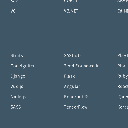
SAS
COBOL
ABA
VC
VB.NET
C#.N
Struts
SAStruts
Play
CodeIgniter
Zend Framework
Phal
Django
Flask
Ruby
Vue.js
Angular
Reac
Node.js
KnockoutJS
jQue
SASS
TensorFlow
Kera