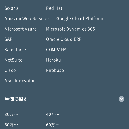
Solaris
Red Hat
Amazon Web Services
Google Cloud Platform
Microsoft Azure
Microsoft Dynamics 365
SAP
Oracle Cloud ERP
Salesforce
COMPANY
NetSuite
Heroku
Cisco
Firebase
Aras Innovator
単価で探す
30万〜
40万〜
50万〜
60万〜