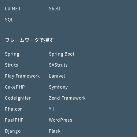
C#.NET
Shell
SQL
フレームワークで探す
Spring
Spring Boot
Struts
SAStruts
Play Framework
Laravel
CakePHP
Symfony
CodeIgniter
Zend Framework
Phalcon
Yii
FuelPHP
WordPress
Django
Flask