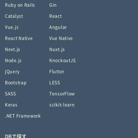
Ruby on Rails
Gin
Catalyst
React
Vue.js
Angular
React Native
Vue Native
Next.js
Nuxt.js
Node.js
KnockoutJS
jQuery
Flutter
Bootstrap
LESS
SASS
TensorFlow
Keras
scikit-learn
.NET Framework
DBで探す