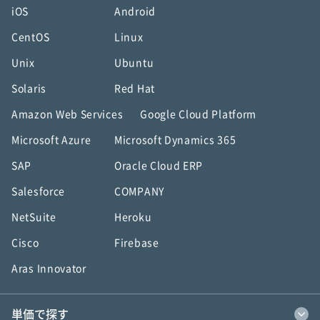
iOS
Android
CentOS
Linux
Unix
Ubuntu
Solaris
Red Hat
Amazon Web Services
Google Cloud Platform
Microsoft Azure
Microsoft Dynamics 365
SAP
Oracle Cloud ERP
Salesforce
COMPANY
NetSuite
Heroku
Cisco
Firebase
Aras Innovator
単価で探す