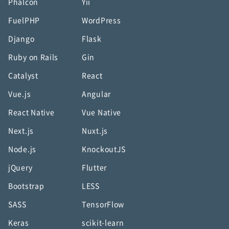
Phalcon
Yii
FuelPHP
WordPress
Django
Flask
Ruby on Rails
Gin
Catalyst
React
Vue.js
Angular
React Native
Vue Native
Next.js
Nuxt.js
Node.js
KnockoutJS
jQuery
Flutter
Bootstrap
LESS
SASS
TensorFlow
Keras
scikit-learn