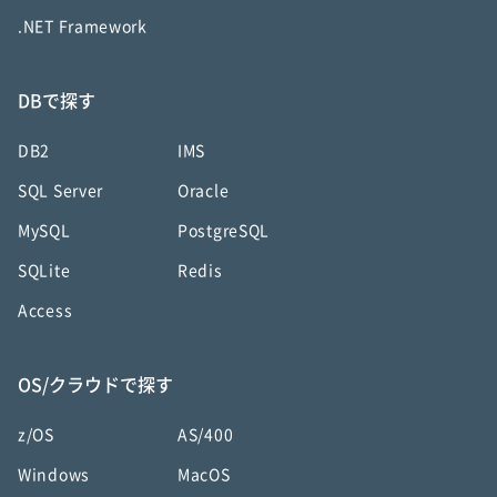
.NET Framework
DBで探す
DB2
IMS
SQL Server
Oracle
MySQL
PostgreSQL
SQLite
Redis
Access
OS/クラウドで探す
z/OS
AS/400
Windows
MacOS