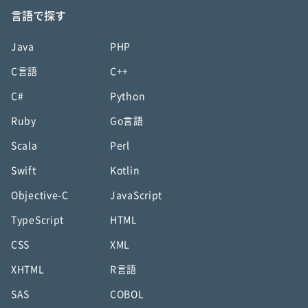
言語で探す
Java
PHP
C言語
C++
C#
Python
Ruby
Go言語
Scala
Perl
Swift
Kotlin
Objective-C
JavaScript
TypeScript
HTML
CSS
XML
XHTML
R言語
SAS
COBOL