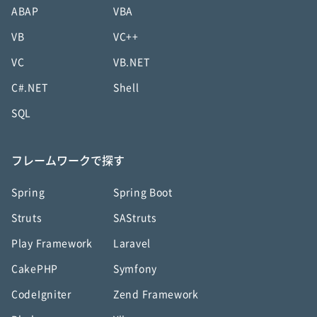
ABAP
VBA
VB
VC++
VC
VB.NET
C#.NET
Shell
SQL
フレームワークで探す
Spring
Spring Boot
Struts
SAStruts
Play Framework
Laravel
CakePHP
Symfony
CodeIgniter
Zend Framework